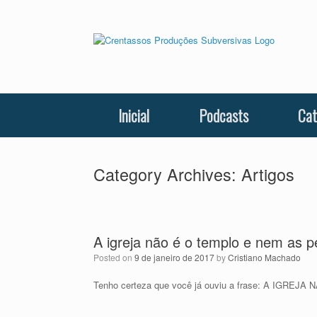
Skip
to
content
Inicial
Podcasts
Cat
Category Archives:
Artigos
A igreja não é o templo e nem as
Posted on
9 de janeiro de 2017
by
Cristiano Machado
Tenho certeza que você já ouviu a frase: A IGR