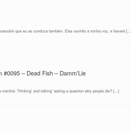
ecessário que eu as conduza também. Elas ouvirão a minha voz, e haverá […
m #0095 – Dead Fish – Damm’Lie
a mentira: Thinking’ and talking’ asking a question why people die? […]