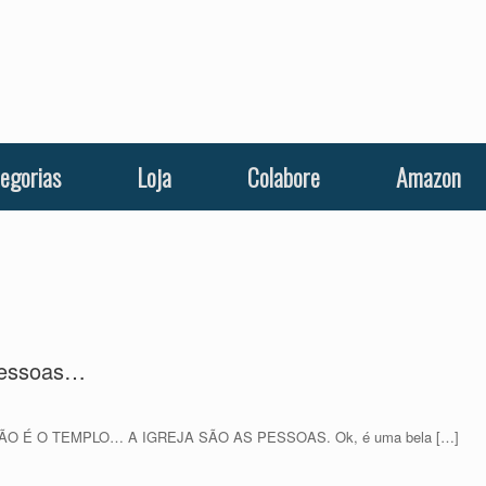
egorias
Loja
Colabore
Amazon
 pessoas…
EJA NÃO É O TEMPLO… A IGREJA SÃO AS PESSOAS. Ok, é uma bela […]