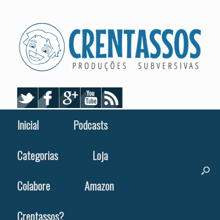
Skip
to
content
Inicial
Podcasts
Categorias
Loja
Colabore
Amazon
Crentassos?