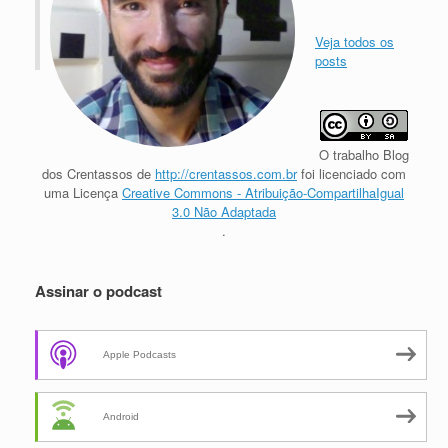
Veja todos os
posts
O trabalho
Blog
dos Crentassos
de
http://crentassos.com.br
foi licenciado com
uma Licença
Creative Commons - Atribuição-CompartilhaIgual
3.0 Não Adaptada
.
Assinar o podcast
Apple Podcasts
Android