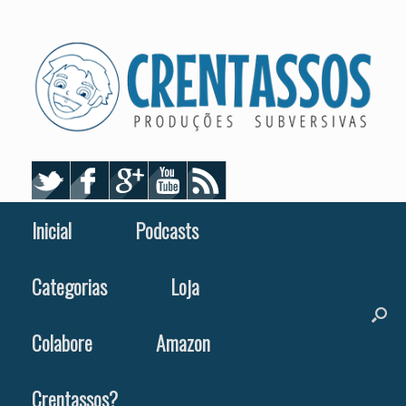
Skip
to
content
Inicial
Podcasts
Categorias
Loja
Colabore
Amazon
Crentassos?