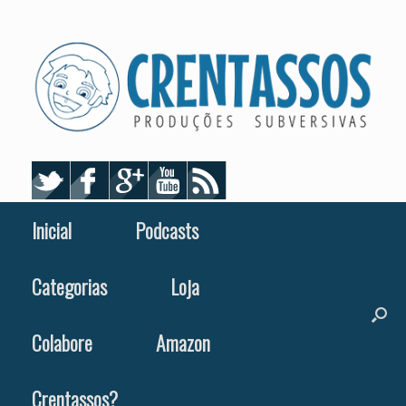
Skip
to
content
Inicial
Podcasts
Categorias
Loja
Colabore
Amazon
Crentassos?