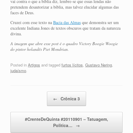
vai contra o que a bíblia diz, lembre-se que essas lendas não
pretendem desautorizar a bíblia, mas talvez elucidar algumas das
faces de Deus.
Cruzei com esse texto na
Bacia das Almas
que demonstra ser um
excelente Indiana Jones de textos obscuros que tratam da natureza
divina.
A imagem que abre esse post é o quadro Victory Boogie Woogie
do pintor holandês Piet Mondrian.
Posted in
Artigos
and tagged
furtos lícitos
,
Gustavo Nering
,
judaísmo
.
Post navigation
←
Crônica 3
#CrenteDeQuinta #20110901 – Tatuagem,
Politica…
→