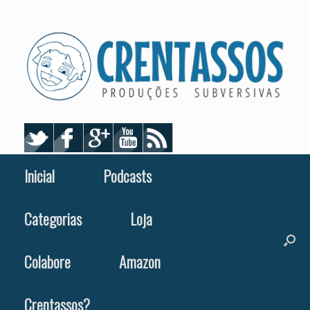
Skip
to
content
Inicial
Podcasts
Categorias
Loja
Colabore
Amazon
Crentassos?