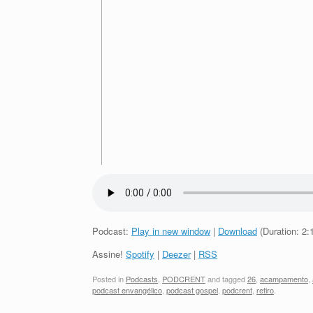
Podcast:
Play in new window
|
Download
(Duration: 2
Assine!
Spotify
|
Deezer
|
RSS
Posted in
Podcasts
,
PODCRENT
and tagged
26
,
acampamento
,
podcast envangélico
,
podcast gospel
,
podcrent
,
retiro
.