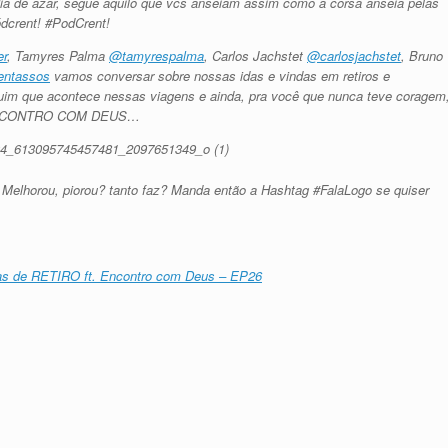
dia de azar, segue aquilo que vcs anseiam assim como a corsa anseia pelas
dcrent! #PodCrent!
er
, Tamyres Palma
@tamyrespalma
, Carlos Jachstet
@carlosjachstet
, Bruno
ntassos
vamos conversar sobre nossas idas e vindas em retiros e
im que acontece nessas viagens e ainda, pra você que nunca teve coragem
 ENCONTRO COM DEUS…
? Melhorou, piorou? tanto faz? Manda então a Hashtag #FalaLogo se quiser
ias de RETIRO ft. Encontro com Deus – EP26