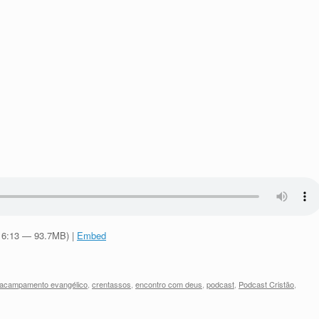
:16:13 — 93.7MB) |
Embed
acampamento evangélico
,
crentassos
,
encontro com deus
,
podcast
,
Podcast Cristão
,