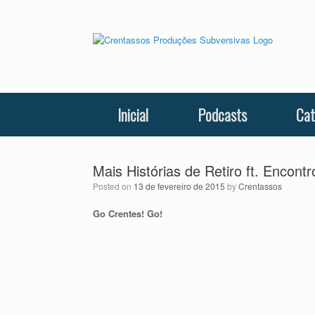
Skip
to
content
Inicial
Podcasts
Cat
Mais Histórias de Retiro ft. Encon
Posted on
13 de fevereiro de 2015
by
Crentassos
Go Crentes! Go!