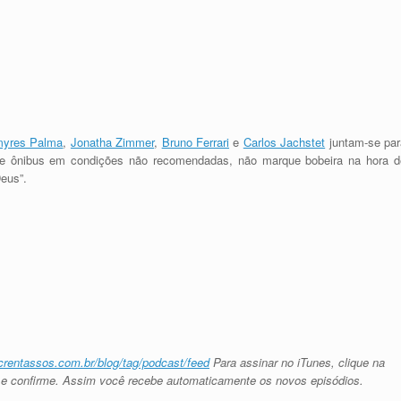
myres Palma
,
Jonatha Zimmer
,
Bruno Ferrari
e
Carlos Jachstet
juntam-se par
egue ônibus em condições não recomendadas, não marque bobeira na hora d
eus”.
crentassos.com.br/blog/tag/podcast/feed
Para assinar no iTunes, clique na
o e confirme. Assim você recebe automaticamente os novos episódios.