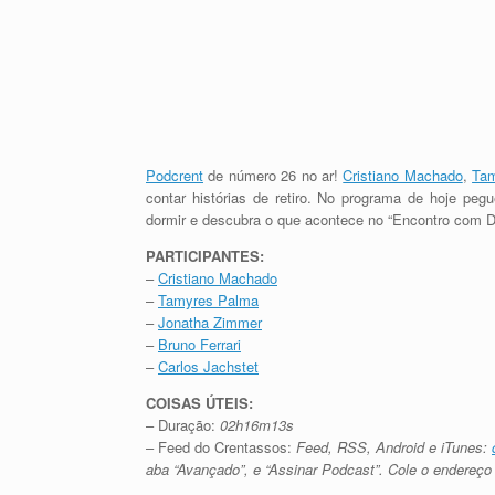
Podcrent
de número 26 no ar!
Cristiano Machado
,
Ta
contar histórias de retiro. No programa de hoje p
dormir e descubra o que acontece no “Encontro com D
PARTICIPANTES:
–
Cristiano Machado
–
Tamyres Palma
–
Jonatha Zimmer
–
Bruno Ferrari
–
Carlos Jachstet
COISAS ÚTEIS:
– Duração:
02h16m13s
– Feed do Crentassos:
Feed, RSS, Android e iTunes:
aba “Avançado”, e “Assinar Podcast”. Cole o endereç