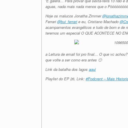
‘E galera… Para provar que sexta-feira 13 não é 
aguas, nada mais nada menos que o Póóóóóóóóó
Hoje os malucos Jonatha Zimmer
@jonathazimm
Ferrari
@bui_ferrari
e eu, Cristiano Machado
@Cre
acampamentos evangélicos e tudo de bom e de ru
teremos um especial O QUE ACONTECE NO
a Leitura de email foi pro final… O que vc achou
que volte a ser como era antes 🙂
Link da batalha dos lagos
aqui
Playlist do EP 26, Link:
#Podcrent – Mais Histor