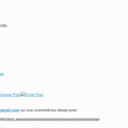
SOS:
@gmail.com
ou nos comentários desse post.
RIGINAL##########################################