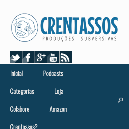
Skip
to
content
Inicial
Podcasts
Categorias
Loja
Colabore
Amazon
Crentassos?