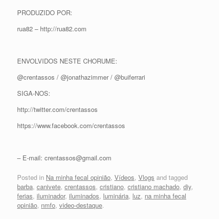
PRODUZIDO POR:
rua82 – http://rua82.com
ENVOLVIDOS NESTE CHORUME:
@crentassos / @jonathazimmer / @buiferrari
SIGA-NOS:
http://twitter.com/crentassos
https://www.facebook.com/crentassos
– E-mail: crentassos@gmail.com
Posted in
Na minha fecal opinião
,
Vídeos
,
Vlogs
and tagged
barba
,
canivete
,
crentassos
,
cristiano
,
cristiano machado
,
diy
,
ferias
,
iluminador
,
iluminados
,
luminária
,
luz
,
na minha fecal
opinião
,
nmfo
,
video-destaque
.