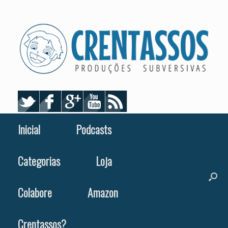
Skip
to
content
Inicial
Podcasts
Categorias
Loja
Colabore
Amazon
Crentassos?