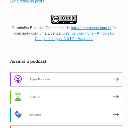
Veja todos os posts
O trabalho
Blog dos Crentassos
de
http://crentassos.com.br
foi
licenciado com uma Licença
Creative Commons - Atribuição-
CompartilhaIgual 3.0 Não Adaptada
.
Assinar o podcast
Apple Podcasts
Android
by Email