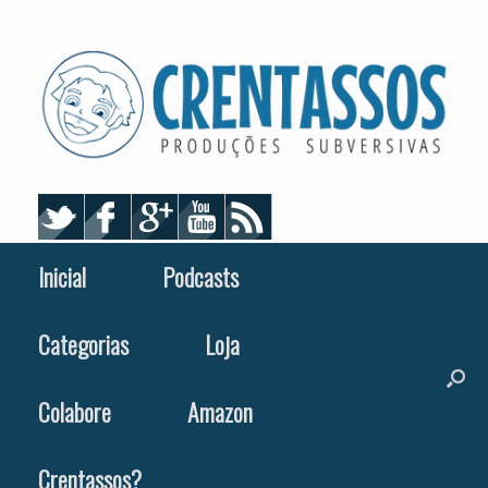
Skip
to
content
Inicial
Podcasts
Categorias
Loja
Colabore
Amazon
Crentassos?