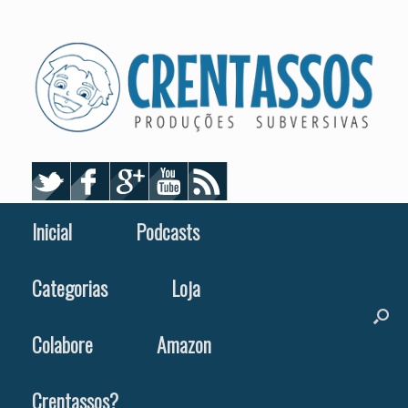
Skip
to
content
Inicial
Podcasts
Categorias
Loja
Colabore
Amazon
Crentassos?