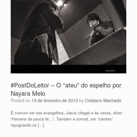
#PostDoLeitor – O “ateu” do espelho por
Nayara Melo
Posted on
13 de fevereiro de 2013
by
Cristiano Machado
É comum ver nos evangelhos, Jesus chegar e às vezes, dizer:
“Homens de pouca fé…”. Também é normal, ver “crentes”
repugnando os […]