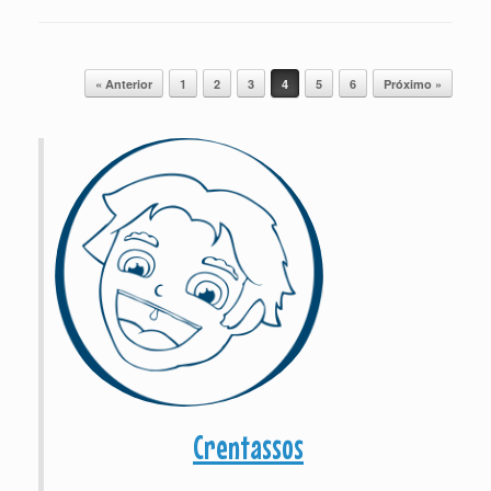
Post navigation
« Anterior
1
2
3
4
5
6
Próximo »
Crentassos