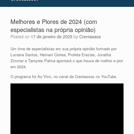
Melhores e Piores de 2024 (com
especialistas na própria opinião)
Posted on
17 de janeiro de 2025
by
Crentassos
Um time de especialistas em sua própria opinião formado por
Luciana Santos, Hernani Correa, Profeta Erezias, Jonatha
Zimmer e Tamyres Palma apontará o que houve de melhor e pior
em 2024.
O programa foi Ao Vivo, no canal da Crentassos no YouTube.