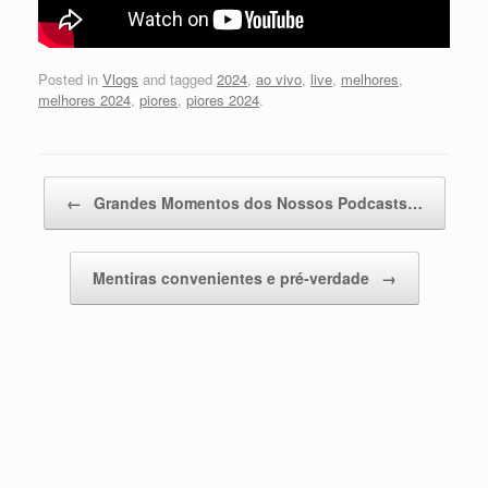
Posted in
Vlogs
and tagged
2024
,
ao vivo
,
live
,
melhores
,
melhores 2024
,
piores
,
piores 2024
.
Post navigation
←
Grandes Momentos dos Nossos Podcasts…
Mentiras convenientes e pré-verdade
→