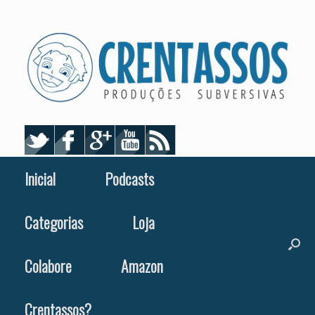
Skip
to
content
Inicial
Podcasts
Categorias
Loja
Colabore
Amazon
Crentassos?