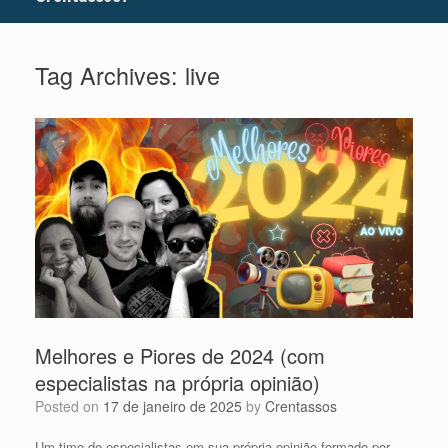
Tag Archives:
live
Melhores e Piores de 2024 (com
especialistas na própria opinião)
Posted on
17 de janeiro de 2025
by
Crentassos
Um time de especialistas em sua própria opinião formado por