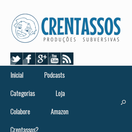
Skip
to
content
Inicial
Podcasts
Categorias
Loja
Colabore
Amazon
Crentassos?