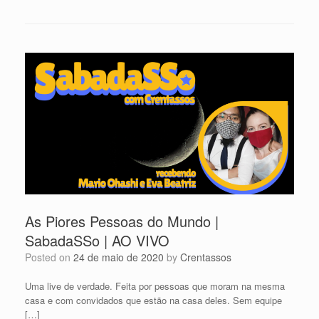
As Piores Pessoas do Mundo |
SabadaSSo | AO VIVO
Posted on
24 de maio de 2020
by
Crentassos
Uma live de verdade. Feita por pessoas que moram na mesma
casa e com convidados que estão na casa deles. Sem equipe
[…]