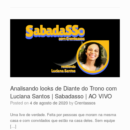
Analisando looks de Diante do Trono com
Luciana Santos | Sabadasso | AO VIVO
Posted on
4 de agosto de 2020
by
Crentassos
Uma live de verdade. Feita por pessoas que moram na mesma
casa e com convidados que estão na casa deles. Sem equipe
[…]