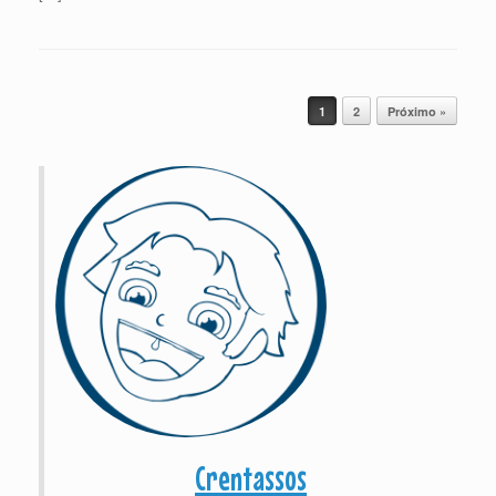
Post navigation
1
2
Próximo »
Crentassos