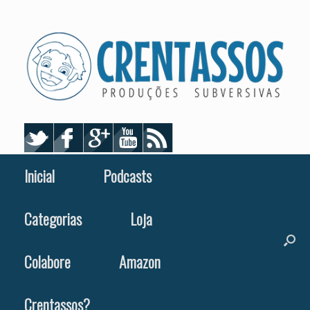
Skip
to
content
Inicial
Podcasts
Categorias
Loja
Colabore
Amazon
Crentassos?