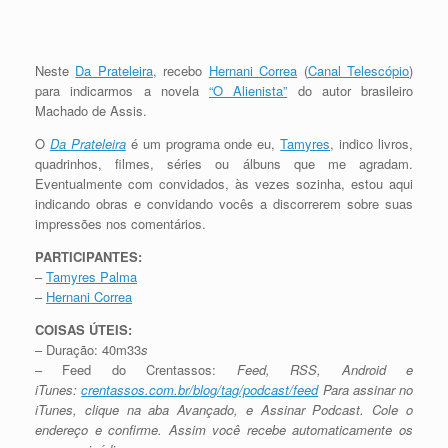
Neste
Da Prateleira
, recebo
Hernani Correa
(
Canal Telescópio
)
para indicarmos a novela
“O Alienista”
do autor brasileiro
Machado de Assis.
O
Da Prateleira
é um programa onde eu,
Tamyres
, indico livros,
quadrinhos, filmes, séries ou álbuns que me agradam.
Eventualmente com convidados, às vezes sozinha, estou aqui
indicando obras e convidando vocês a discorrerem sobre suas
impressões nos comentários.
PARTICIPANTES:
–
Tamyres Palma
–
Hernani Correa
COISAS ÚTEIS:
– Duração: 40m33
s
– Feed do Crentassos:
Feed, RSS, Android e
iTunes:
crentassos.com.br/blog/
tag/podcast/feed
Para assinar no
iTunes, clique na aba Avançado, e Assinar Podcast. Cole o
endereço e confirme. Assim você recebe automaticamente os