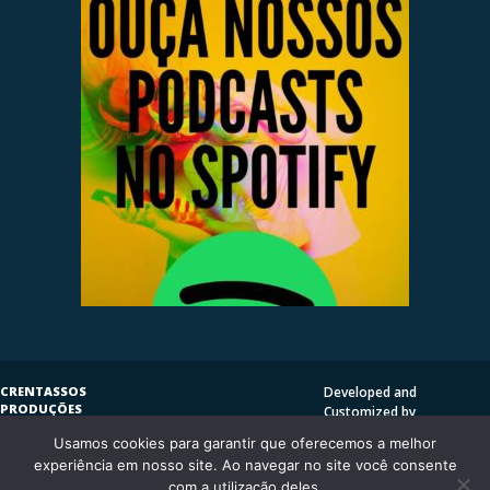
CRENTASSOS
Developed and
PRODUÇÕES
Customized by
SUBVERSIVAS
HENRIQUE SERRAT | LP
Usamos cookies para garantir que oferecemos a melhor
COPYLEFT
©
2009
DESIGN
CRENTASSOS
experiência em nosso site. Ao navegar no site você consente
Using
Vantage Theme
and
CURITIBA/PR - BRASIL
com a utilização deles.