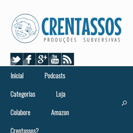
Skip
to
content
Inicial
Podcasts
Categorias
Loja
Colabore
Amazon
Crentassos?