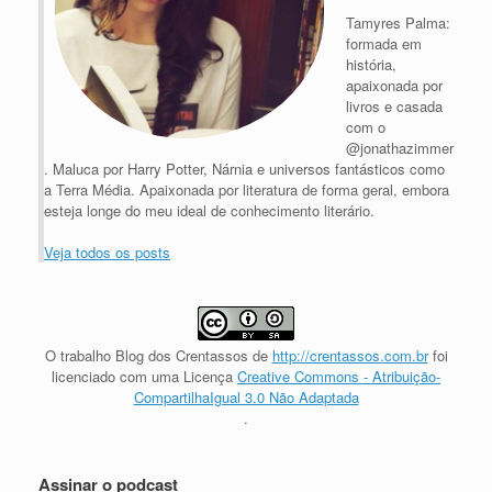
Tamyres Palma:
formada em
história,
apaixonada por
livros e casada
com o
@jonathazimmer
. Maluca por Harry Potter, Nárnia e universos fantásticos como
a Terra Média. Apaixonada por literatura de forma geral, embora
esteja longe do meu ideal de conhecimento literário.
Veja todos os posts
O trabalho
Blog dos Crentassos
de
http://crentassos.com.br
foi
licenciado com uma Licença
Creative Commons - Atribuição-
CompartilhaIgual 3.0 Não Adaptada
.
Assinar o podcast