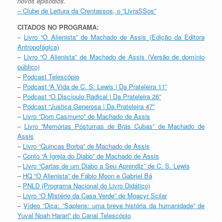
novos episódios.
– Clube de Leitura da Crentassos, o “LivraSSos”
CITADOS NO PROGRAMA:
–
Livro “O Alienista” de Machado de Assis (Edição da Editora
Antropofágica)
–
Livro “O Alienista” de Machado de Assis (Versão de domínio
público)
–
Podcast Telescópio
–
Podcast “A Vida de C. S. Lewis | Da Prateleira 11”
–
Podcast “O Discípulo Radical | Da Prateleira 26”
–
Podcast “Justiça Generosa | Da Prateleira 47”
–
Livro “Dom Casmurro” de Machado de Assis
–
Livro “Memórias Póstumas de Brás Cubas” de Machado de
Assis
–
Livro “Quincas Borba” de Machado de Assis
–
Conto “A Igreja do Diabo” de Machado de Assis
–
Livro “Cartas de um Diabo a Seu Aprendiz” de C. S. Lewis
–
HQ “O Alienista” de Fábio Moon e Gabriel Bá
–
PNLD (Programa Nacional do Livro Didático)
–
Livro “O Mistério da Casa Verde” de Moacyr Scilar
–
Vídeo “Dica: “Sapiens: uma breve história da humanidade” de
Yuval Noah Harari” do Canal Telescópio