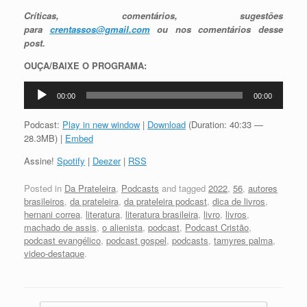
Críticas, comentários, sugestões
para
crentassos@gmail.com
ou nos comentários desse
post.
OUÇA/BAIXE O PROGRAMA:
Tocador
00:00
00:00
de
áudio
Podcast:
Play in new window
|
Download
(Duration: 40:33 —
28.3MB) |
Embed
Assine!
Spotify
|
Deezer
|
RSS
Posted in
Da Prateleira
,
Podcasts
and tagged
2022
,
56
,
autores
brasileiros
,
da prateleira
,
da prateleira podcast
,
dica de livros
,
hernani correa
,
literatura
,
literatura brasileira
,
livro
,
livros
,
machado de assis
,
o alienista
,
podcast
,
Podcast Cristão
,
podcast evangélico
,
podcast gospel
,
podcasts
,
tamyres palma
,
video-destaque
.