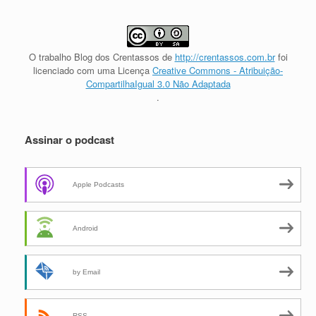
O trabalho
Blog dos Crentassos
de
http://crentassos.com.br
foi
licenciado com uma Licença
Creative Commons - Atribuição-
CompartilhaIgual 3.0 Não Adaptada
.
Assinar o podcast
Apple Podcasts
Android
by Email
RSS