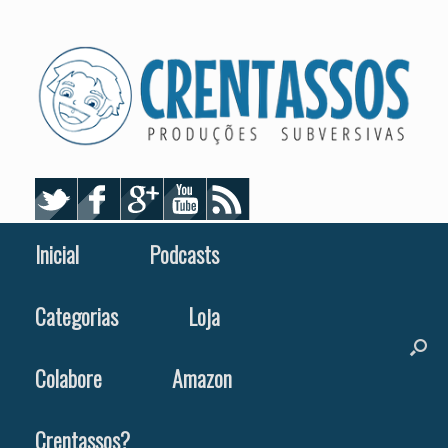
Skip
to
content
Inicial
Podcasts
Categorias
Loja
Colabore
Amazon
Crentassos?