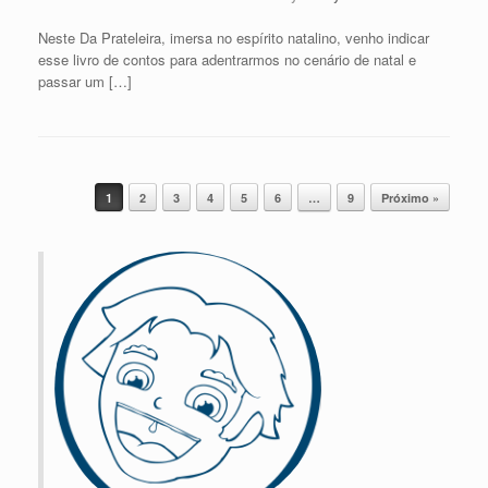
Neste Da Prateleira, imersa no espírito natalino, venho indicar
esse livro de contos para adentrarmos no cenário de natal e
passar um […]
Post navigation
1
2
3
4
5
6
…
9
Próximo »