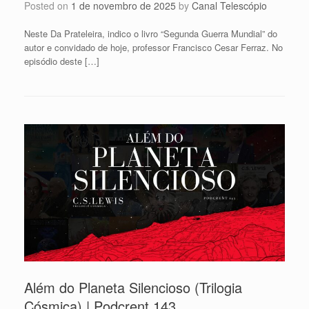
Posted on
1 de novembro de 2025
by
Canal Telescópio
Neste Da Prateleira, indico o livro “Segunda Guerra Mundial” do
autor e convidado de hoje, professor Francisco Cesar Ferraz. No
episódio deste […]
Além do Planeta Silencioso (Trilogia
Cósmica) | Podcrent 143