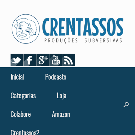
Skip
to
content
Inicial
Podcasts
Categorias
Loja
Colabore
Amazon
Crentassos?