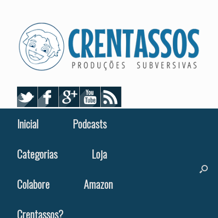
Skip
to
content
Inicial
Podcasts
Categorias
Loja
Colabore
Amazon
Crentassos?