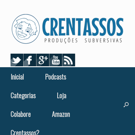
Skip
to
content
Inicial
Podcasts
Categorias
Loja
Colabore
Amazon
Crentassos?