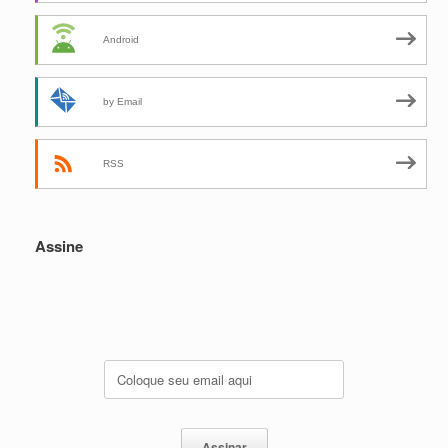
Android
by Email
RSS
Assine