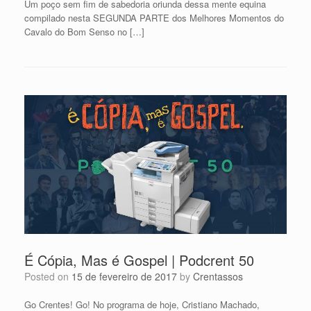
Um poço sem fim de sabedoria oriunda dessa mente equina
compilado nesta SEGUNDA PARTE dos Melhores Momentos do
Cavalo do Bom Senso no […]
É Cópia, Mas é Gospel | Podcrent 50
Posted on
15 de fevereiro de 2017
by
Crentassos
Go Crentes! Go! No programa de hoje, Cristiano Machado,