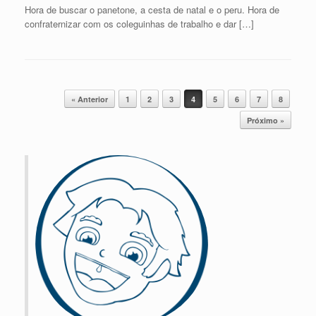
Hora de buscar o panetone, a cesta de natal e o peru. Hora de
confraternizar com os coleguinhas de trabalho e dar […]
Post navigation
« Anterior
1
2
3
4
5
6
7
8
Próximo »