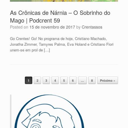
As Crônicas de Nárnia – O Sobrinho do
Mago | Podcrent 59
Posted on
15 de novembro de 2017
by
Crentassos
Go Crentes! Go! No programa de hoje, Cristiano Machado,
Jonatha Zimmer, Tamyres Palma, Eva Holand e Cristiano Fiori
unem-se em prol de […]
Post navigation
1
2
3
4
5
6
…
8
Próximo »