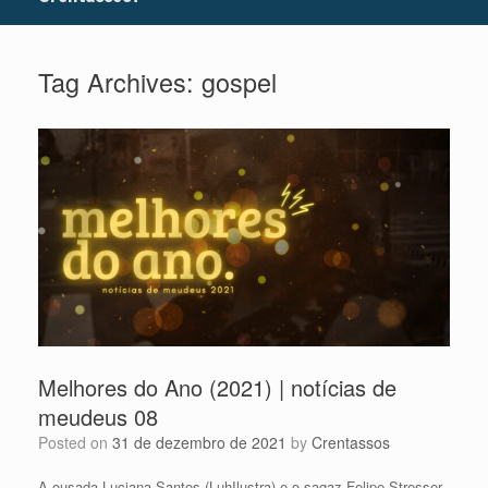
Tag Archives:
gospel
Melhores do Ano (2021) | notícias de
meudeus 08
Posted on
31 de dezembro de 2021
by
Crentassos
A ousada Luciana Santos (LuhIlustra) e o sagaz Felipe Stresser