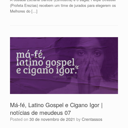
(Profeta Erezias) recebem um time de jurados para elegerem os
Melhores do […]
Má-fé, Latino Gospel e Cigano Igor |
notícias de meudeus 07
Posted on
30 de novembro de 2021
by
Crentassos