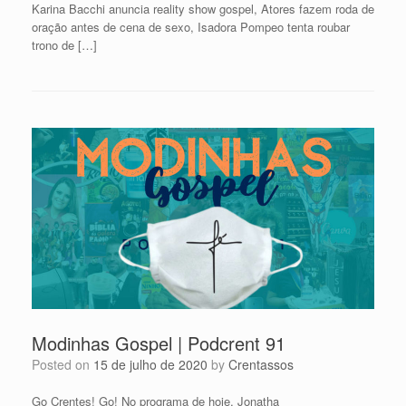
Karina Bacchi anuncia reality show gospel, Atores fazem roda de
oração antes de cena de sexo, Isadora Pompeo tenta roubar
trono de […]
Modinhas Gospel | Podcrent 91
Posted on
15 de julho de 2020
by
Crentassos
Go Crentes! Go! No programa de hoje, Jonatha