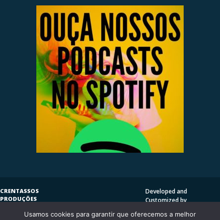
CRENTASSOS
Developed and
PRODUÇÕES
Customized by
SUBVERSIVAS
HENRIQUE SERRAT | LP
Usamos cookies para garantir que oferecemos a melhor
COPYLEFT
©
2009
DESIGN