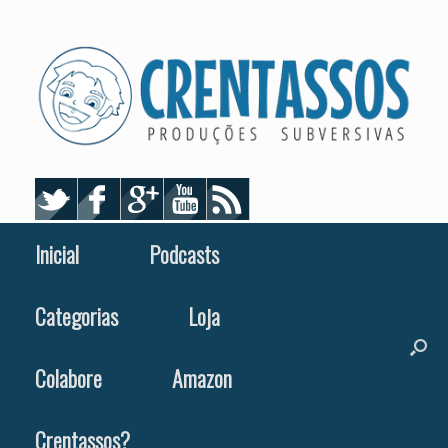
Skip
to
content
Inicial
Podcasts
Categorias
Loja
Colabore
Amazon
Crentassos?