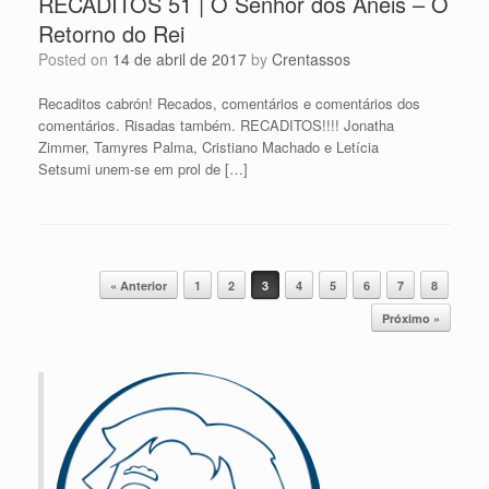
RECADITOS 51 | O Senhor dos Anéis – O
Retorno do Rei
Posted on
14 de abril de 2017
by
Crentassos
Recaditos cabrón! Recados, comentários e comentários dos
comentários. Risadas também. RECADITOS!!!! Jonatha
Zimmer, Tamyres Palma, Cristiano Machado e Letícia
Setsumi unem-se em prol de […]
Post navigation
« Anterior
1
2
3
4
5
6
7
8
Próximo »