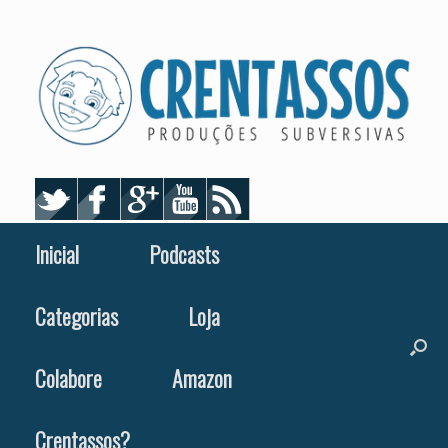
Skip
to
content
Inicial
Podcasts
Categorias
Loja
Colabore
Amazon
Crentassos?