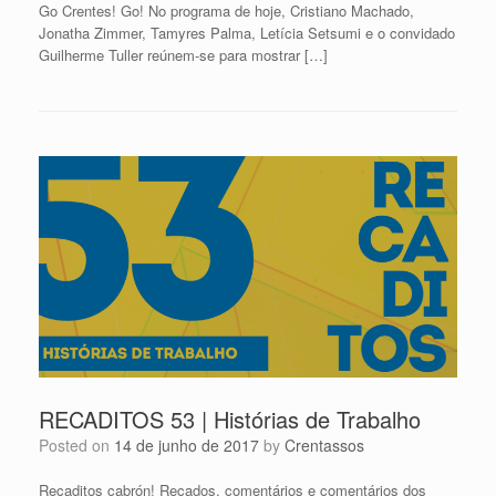
Go Crentes! Go! No programa de hoje, Cristiano Machado,
Jonatha Zimmer, Tamyres Palma, Letícia Setsumi e o convidado
Guilherme Tuller reúnem-se para mostrar […]
RECADITOS 53 | Histórias de Trabalho
Posted on
14 de junho de 2017
by
Crentassos
Recaditos cabrón! Recados, comentários e comentários dos