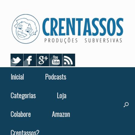
Skip
to
content
Inicial
Podcasts
Categorias
Loja
Colabore
Amazon
Crentassos?