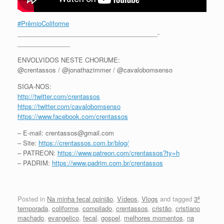
#PrêmioColiforme
________________________________________­­­­­­­­­­
_______________
ENVOLVIDOS NESTE CHORUME:
@crentassos / @jonathazimmer / @cavalobomsenso
SIGA-NOS:
http://twitter.com/crentassos
https://twitter.com/cavalobomsenso
https://www.facebook.com/crentassos
– E-mail: crentassos@gmail.com
– Site:
https://crentassos.com.br/blog/
– PATREON:
https://www.patreon.com/crentassos?ty=h
– PADRIM:
https://www.padrim.com.br/crentassos
Posted in
Na minha fecal opinião
,
Vídeos
,
Vlogs
and tagged
3ª
temporada
,
coliforme
,
compilado
,
crentassos
,
cristão
,
cristiano
machado
,
evangelico
,
fecal
,
gospel
,
melhores momentos
,
na