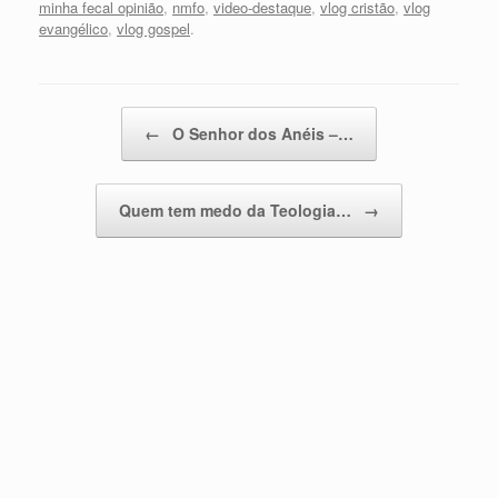
minha fecal opinião
,
nmfo
,
video-destaque
,
vlog cristão
,
vlog
evangélico
,
vlog gospel
.
Post navigation
←
O Senhor dos Anéis –…
Quem tem medo da Teologia…
→