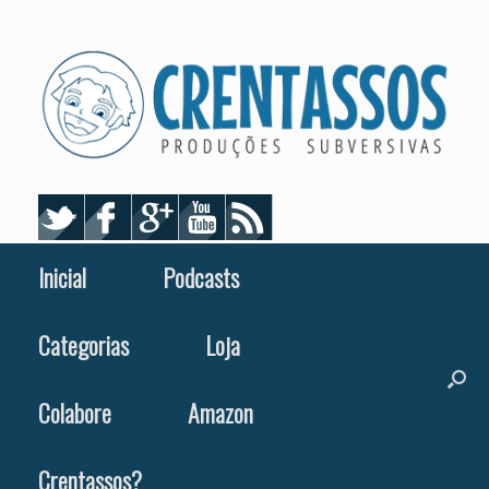
Skip
to
content
Inicial
Podcasts
Categorias
Loja
Colabore
Amazon
Crentassos?