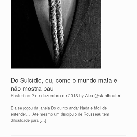
Do Suicídio, ou, como o mundo mata e
não mostra pau
Posted on
2 de dezembro de 2013
by
Alex @stahlhoefer
Ela se jogou da janela Do quinto andar Nada é fácil de
entender… Até mesmo um discípulo de Rousseau tem
dificuldade para […]