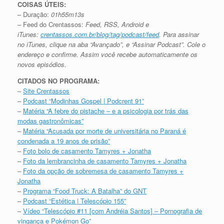
COISAS ÚTEIS:
– Duração:
01h55m13s
– Feed do Crentassos:
Feed, RSS, Android e
iTunes:
crentassos.com.br/blog/tag/podcast/feed
. Para assinar
no iTunes, clique na aba “Avançado”, e “Assinar Podcast”. Cole o
endereço e confirme. Assim você recebe automaticamente os
novos episódios.
CITADOS NO PROGRAMA:
–
Site Crentassos
–
Podcast “Modinhas Gospel | Podcrent 91”
–
Matéria “A febre do pistache – e a psicologia por trás das
modas gastronômicas”
–
Matéria “Acusada por morte de universitária no Paraná é
condenada a 19 anos de prisão”
–
Foto bolo de casamento Tamyres + Jonatha
–
Foto da lembrancinha de casamento Tamyres + Jonatha
–
Foto da opção de sobremesa de casamento Tamyres +
Jonatha
–
Programa “Food Truck: A Batalha” do GNT
–
Podcast “Estética | Telescópio 155”
–
Vídeo “Telescópio #11 [com Andréia Santos] – Pornografia de
vingança e Pokémon Go”