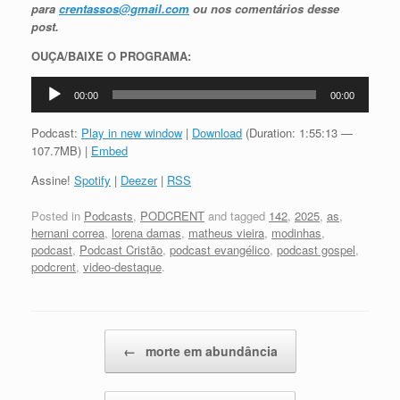
para
crentassos@gmail.com
ou nos comentários desse
post.
OUÇA/BAIXE O PROGRAMA:
Tocador
00:00
00:00
de
áudio
Podcast:
Play in new window
|
Download
(Duration: 1:55:13 —
107.7MB) |
Embed
Assine!
Spotify
|
Deezer
|
RSS
Posted in
Podcasts
,
PODCRENT
and tagged
142
,
2025
,
as
,
hernani correa
,
lorena damas
,
matheus vieira
,
modinhas
,
podcast
,
Podcast Cristão
,
podcast evangélico
,
podcast gospel
,
podcrent
,
video-destaque
.
Post navigation
←
morte em abundância