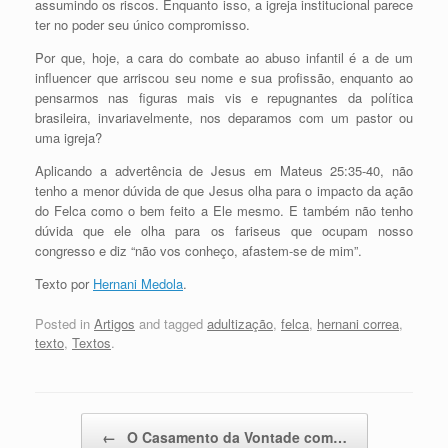
assumindo os riscos. Enquanto isso, a igreja institucional parece
ter no poder seu único compromisso.
Por que, hoje, a cara do combate ao abuso infantil é a de um
influencer que arriscou seu nome e sua profissão, enquanto ao
pensarmos nas figuras mais vis e repugnantes da política
brasileira, invariavelmente, nos deparamos com um pastor ou
uma igreja?
Aplicando a advertência de Jesus em Mateus 25:35-40, não
tenho a menor dúvida de que Jesus olha para o impacto da ação
do Felca como o bem feito a Ele mesmo. E também não tenho
dúvida que ele olha para os fariseus que ocupam nosso
congresso e diz “não vos conheço, afastem-se de mim”.
Texto por
Hernani Medola
.
Posted in
Artigos
and tagged
adultização
,
felca
,
hernani correa
,
texto
,
Textos
.
Post navigation
←
O Casamento da Vontade com…