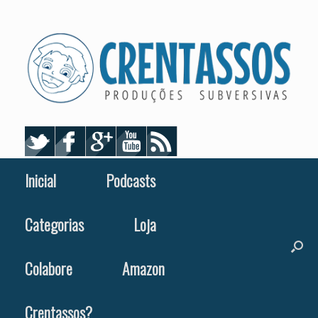
Skip
to
content
Inicial
Podcasts
Categorias
Loja
Colabore
Amazon
Crentassos?