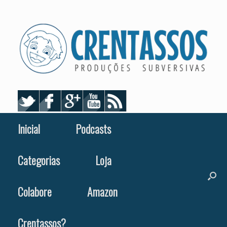
Skip
to
content
Inicial
Podcasts
Categorias
Loja
Colabore
Amazon
Crentassos?