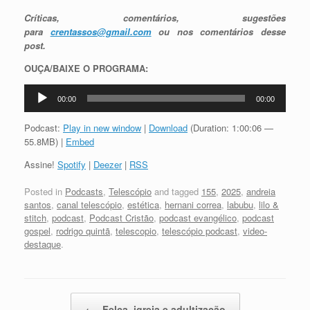
Críticas, comentários, sugestões
para
crentassos@gmail.com
ou nos comentários desse
post.
OUÇA/BAIXE O PROGRAMA:
Tocador
00:00
00:00
de
áudio
Podcast:
Play in new window
|
Download
(Duration: 1:00:06 —
55.8MB) |
Embed
Assine!
Spotify
|
Deezer
|
RSS
Posted in
Podcasts
,
Telescópio
and tagged
155
,
2025
,
andreia
santos
,
canal telescópio
,
estética
,
hernani correa
,
labubu
,
lilo &
stitch
,
podcast
,
Podcast Cristão
,
podcast evangélico
,
podcast
gospel
,
rodrigo quintã
,
telescopio
,
telescópio podcast
,
video-
destaque
.
Post navigation
←
Felca, igreja e adultização