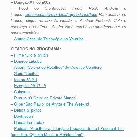
– Duração:01h00m06
s
– Feed do Crentassos:
Feed, RSS, Android e
iTunes:
crentassos.com.br/blog/
tag/podcast/feed
Para assinar no
iTunes, clique na aba Avançado, e Assinar Podcast. Cole o
endereço e confirme. Assim você recebe automaticamente os
novos episódios.
–
Antigo Canal do Telescópio no Youtube
CITADOS NO PROGRAMA:
–
Filme “Lilo & Stitch
–
Boneco Labubu
–
Álbum “Colcha de Retalhos” de Coletivo Candiero
–
Série “Lúcifer”
–
Isaías 53:2-4
–
Ezequiel 28:17-18
–
Cubismo
–
Pintura “O Grito” de Edvard Munch
–
Clipe “São Paulo” de Anitta e The Weeknd
–
Banda Slipknot
–
Beethoven
–
Banda For Today
–
Podcast “Arquitetura, Liturgia e Espaços de Fé | Podcrent 141
(com Pra. Cynthia Muniz e Marcio Lima)”