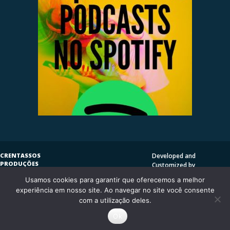
CRENTASSOS
Developed and
PRODUÇÕES
Customized by
SUBVERSIVAS
HENRIQUE SERRAT | LP
Usamos cookies para garantir que oferecemos a melhor
COPYLEFT
©
2009
DESIGN
CRENTASSOS
experiência em nosso site. Ao navegar no site você consente
Using
Vantage Theme
and
CURITIBA/PR - BRASIL
com a utilização deles.
WordPress.org
Ok