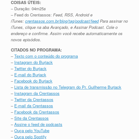
COISAS ÚTEIS:
– Duração: 04m25
s
– Feed do Crentassos:
Feed, RSS, Android e
iTunes:
crentassos.com.br/blog/
tag/podcast/feed
Para assinar no
iTunes, clique na aba Avançado, e Assinar Podcast. Cole o
endereço e confirme. Assim você recebe automaticamente os
novos episódios.
CITADOS NO PROGRAMA:
–
Texto com o conteúdo do programa
–
Instagram do Burjack
–
Twitter do Burjack
–
E-mail do Burjack
–
Facebook do Burjack
–
Lista de transmissão no Telegram do Pr. Guilherme Burjack
–
Instagram da Crentassos
–
Twitter da Crentassos
–
E-mail da Crentassos
–
Facebook da Crentassos
–
Site da Crentassos
–
Assine o feed de podcasts
–
Ouça pelo YouTube
–
Ouça pelo Spotify