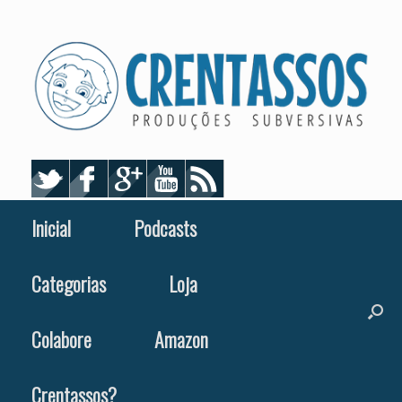
Skip
to
content
Inicial
Podcasts
Categorias
Loja
Colabore
Amazon
Crentassos?