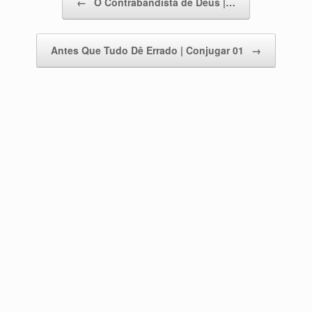
←
O Contrabandista de Deus |…
Antes Que Tudo Dê Errado | Conjugar 01
→