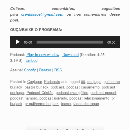
Críticas, comentários, sugestões
para
crentassos@gmail.com
ou nos comentários desse
post.
OUÇA/BAIXE O PROGRAMA:
Tocador
00:00
00:00
de
áudio
Podcast:
Play in new window
|
Download
(Duration: 4:25 —
3.1MB) |
Embed
Assine!
Spotify
|
Deezer
|
RSS
Posted in
Conjugar
,
Podcasts
and tagged
00
,
conjugar
,
guilherme
burjack
,
pastor burjack
,
podcast
,
podcast casamento
,
podcast
conjugar
,
Podcast Cristão
,
podcast evangélico
,
podcast gospel
,
podcast namoro
,
podcast noivado
,
podcast relacionamento
,
pr
burjack
,
pr guilherme burjack
,
teaser
,
video-destaque
.
Post navigation