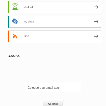
Android
by Email
RSS
Assine