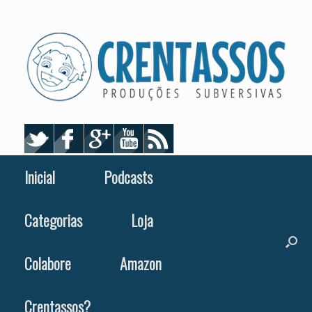
Skip
to
content
Inicial
Podcasts
Categorias
Loja
Colabore
Amazon
Crentassos?