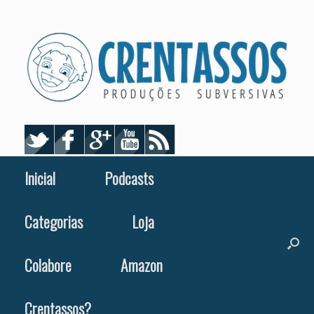
Skip
to
content
Inicial
Podcasts
Categorias
Loja
Colabore
Amazon
Crentassos?