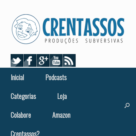
Skip
to
content
Inicial
Podcasts
Categorias
Loja
Colabore
Amazon
Crentassos?