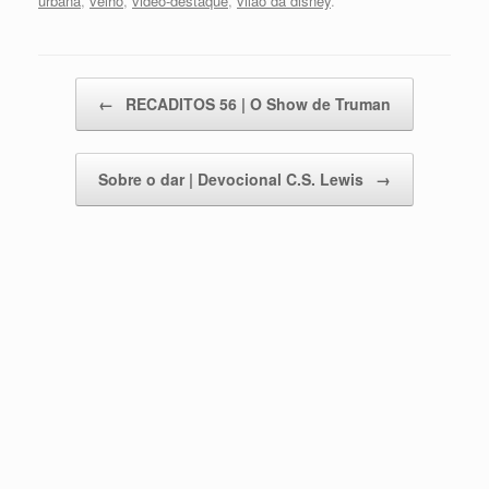
urbana
,
velho
,
video-destaque
,
vilão da disney
.
Post navigation
←
RECADITOS 56 | O Show de Truman
Sobre o dar | Devocional C.S. Lewis
→