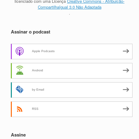
licenciado com uma Licença
Creative Commons - Atribuição-
CompartilhaIgual 3.0 Não Adaptada
.
Assinar o podcast
Apple Podcasts
Android
by Email
RSS
Assine