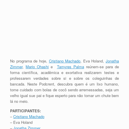
No programa de hoje,
Cristiano Machado
, Eva Holand,
Jonatha
Zimmer
,
Mario Ohashi
e
Tamyres Palma
reúnem-se para de
forma científica, acadêmica e exortativa realizarem testes e
professarem verdades sobre si e sobre os coleguinhas de
bancada. Neste Podcrent, descubra quem é um lixo humano,
tome cuidado com bolas de cocô sendo arremessadas, seja um
velho igual sue pai e fique esperto para não tomar um chute bem
lá no meio.
PARTICIPANTES:
–
Cristiano Machado
– Eva Holand
–
Jonatha Zimmer