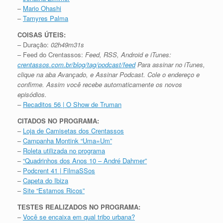
–
Mario Ohashi
–
Tamyres Palma
COISAS ÚTEIS:
– Duração:
02h49m31s
– Feed do Crentassos:
Feed, RSS, Android e iTunes:
crentassos.com.br/blog/tag/podcast/feed
Para assinar no iTunes,
clique na aba Avançado, e Assinar Podcast. Cole o endereço e
confirme. Assim você recebe automaticamente os novos
episódios.
–
Recaditos 56 | O Show de Truman
CITADOS NO PROGRAMA:
–
Loja de Camisetas dos Crentassos
–
Campanha Montink “Uma=Um”
–
Roleta utilizada no programa
–
“Quadrinhos dos Anos 10 – André Dahmer”
–
Podcrent 41 | FilmaSSos
–
Capeta do Ibiza
–
Site “Estamos Ricos”
TESTES REALIZADOS NO PROGRAMA:
–
Você se encaixa em qual tribo urbana?