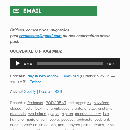
Críticas, comentários, sugestões
para
crentassos@gmail.com
ou nos comentários desse
post.
OUÇA/BAIXE O PROGRAMA:
Tocador
00:00
00:00
de
áudio
Podcast:
Play in new window
|
Download
(Duration: 2:49:31 —
118.1MB) |
Embed
Assine!
Spotify
|
Deezer
|
RSS
Posted in
Podcasts
,
PODCRENT
and tagged
57
,
buzzfeed
,
classe media
,
Coxinha
,
crentassos
,
crente
,
cristão
,
cristiano
machado
,
eva holand
,
gospel
,
hipster
,
jonatha zimmer
,
lixo
humano
,
mario ohashi
,
pobre
,
podcast
,
podcasts
,
podcrent
,
quem é você na fila do pão
,
rico
,
tamyres palma
,
testes
,
tribo