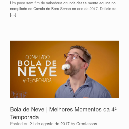
Um poço sem fim de sabedoria oriunda dessa mente equina no
compilado do Cavalo do Bom Senso no ano de 2017. Delicie-se.
[…]
Bola de Neve | Melhores Momentos da 4ª
Temporada
Posted on
21 de agosto de 2017
by
Crentassos