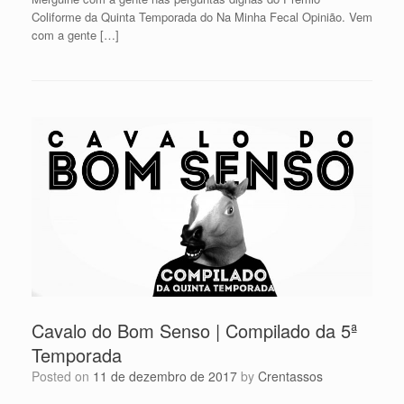
Coliforme da Quinta Temporada do Na Minha Fecal Opinião. Vem
com a gente […]
Cavalo do Bom Senso | Compilado da 5ª
Temporada
Posted on
11 de dezembro de 2017
by
Crentassos