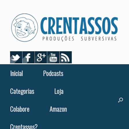
Skip
to
content
Inicial
Podcasts
Categorias
Loja
Colabore
Amazon
Crentassos?