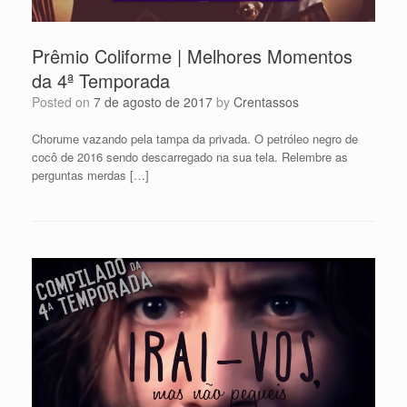
Prêmio Coliforme | Melhores Momentos
da 4ª Temporada
Posted on
7 de agosto de 2017
by
Crentassos
Chorume vazando pela tampa da privada. O petróleo negro de
cocô de 2016 sendo descarregado na sua tela. Relembre as
perguntas merdas […]