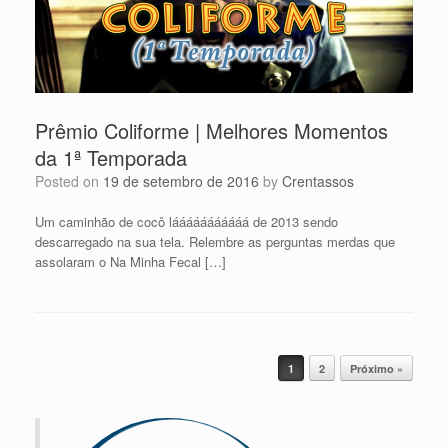
Prêmio Coliforme | Melhores Momentos
da 1ª Temporada
Posted on
19 de setembro de 2016
by
Crentassos
Um caminhão de cocô lááááááááááá de 2013 sendo
descarregado na sua tela. Relembre as perguntas merdas que
assolaram o Na Minha Fecal […]
Post navigation
1
2
Próximo »