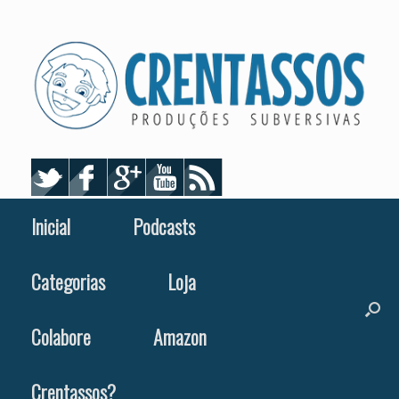
Skip
to
content
Inicial
Podcasts
Categorias
Loja
Colabore
Amazon
Crentassos?