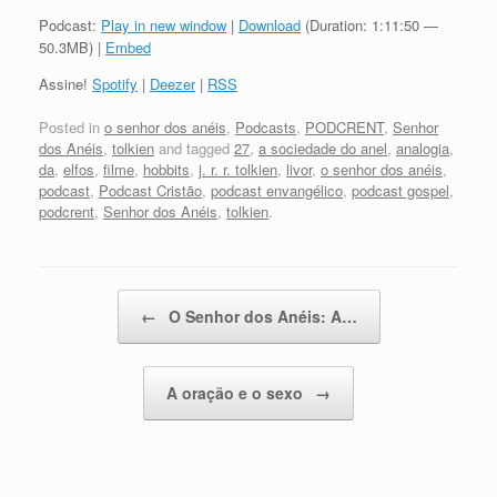
áudio
Podcast:
Play in new window
|
Download
(Duration: 1:11:50 —
50.3MB) |
Embed
Assine!
Spotify
|
Deezer
|
RSS
Posted in
o senhor dos anéis
,
Podcasts
,
PODCRENT
,
Senhor
dos Anéis
,
tolkien
and tagged
27
,
a sociedade do anel
,
analogia
,
da
,
elfos
,
filme
,
hobbits
,
j. r. r. tolkien
,
livor
,
o senhor dos anéis
,
podcast
,
Podcast Cristão
,
podcast envangélico
,
podcast gospel
,
podcrent
,
Senhor dos Anéis
,
tolkien
.
Post navigation
←
O Senhor dos Anéis: A…
A oração e o sexo
→