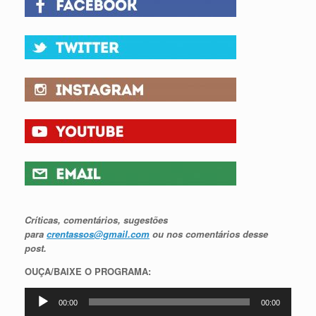
Críticas, comentários, sugestões
para
crentassos@gmail.com
ou nos comentários desse
post.
OUÇA/BAIXE O PROGRAMA:
Tocador
00:00
00:00
de