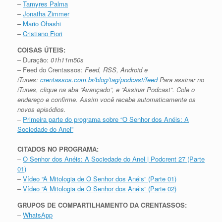
–
Tamyres Palma
–
Jonatha Zimmer
–
Mario Ohashi
–
Cristiano Fiori
COISAS ÚTEIS:
– Duração:
01h11m50s
– Feed do Crentassos:
Feed, RSS, Android e
iTunes:
crentassos.com.br/blog/tag/podcast/feed
Para assinar no
iTunes, clique na aba “Avançado”, e “Assinar Podcast”. Cole o
endereço e confirme. Assim você recebe automaticamente os
novos episódios.
–
Primeira parte do programa sobre “O Senhor dos Anéis: A
Sociedade do Anel”
CITADOS NO PROGRAMA:
–
O Senhor dos Anéis: A Sociedade do Anel | Podcrent 27 (Parte
01)
–
Vídeo “A Mitologia de O Senhor dos Anéis” (Parte 01)
–
Vídeo “A Mitologia de O Senhor dos Anéis” (Parte 02)
GRUPOS DE COMPARTILHAMENTO DA CRENTASSOS:
–
WhatsApp