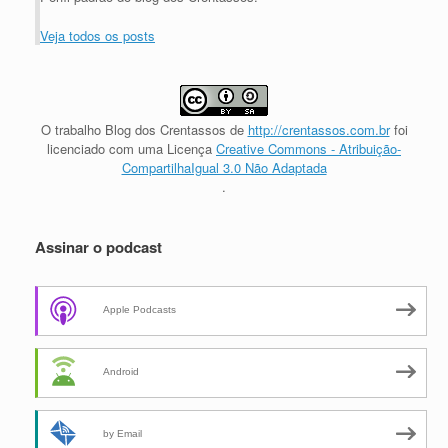
Veja todos os posts
O trabalho
Blog dos Crentassos
de
http://crentassos.com.br
foi
licenciado com uma Licença
Creative Commons - Atribuição-
CompartilhaIgual 3.0 Não Adaptada
.
Assinar o podcast
Apple Podcasts
Android
by Email