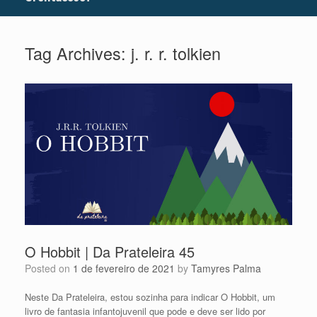
Tag Archives:
j. r. r. tolkien
O Hobbit | Da Prateleira 45
Posted on
1 de fevereiro de 2021
by
Tamyres Palma
Neste Da Prateleira, estou sozinha para indicar O Hobbit, um
livro de fantasia infantojuvenil que pode e deve ser lido por