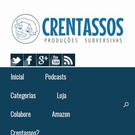
Skip
to
content
Inicial
Podcasts
Categorias
Loja
Colabore
Amazon
Crentassos?