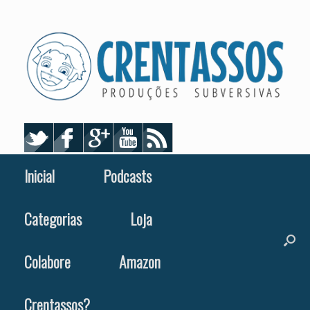
Skip
to
content
Inicial
Podcasts
Categorias
Loja
Colabore
Amazon
Crentassos?