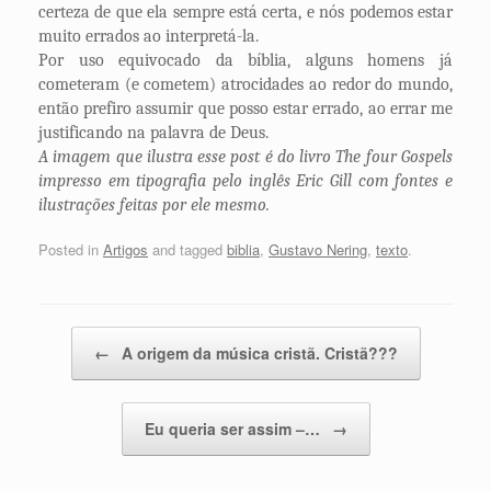
certeza de que ela sempre está certa, e nós podemos estar
muito errados ao interpretá-la.
Por uso equivocado da bíblia, alguns homens já
cometeram (e cometem) atrocidades ao redor do mundo,
então prefiro assumir que posso estar errado, ao errar me
justificando na palavra de Deus.
A imagem que ilustra esse post é do livro The four Gospels
impresso em tipografia pelo inglês Eric Gill com fontes e
ilustrações feitas por ele mesmo.
Posted in
Artigos
and tagged
biblia
,
Gustavo Nering
,
texto
.
Post navigation
←
A origem da música cristã. Cristã???
Eu queria ser assim –…
→