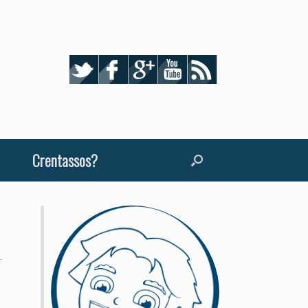
Crentassos?
…