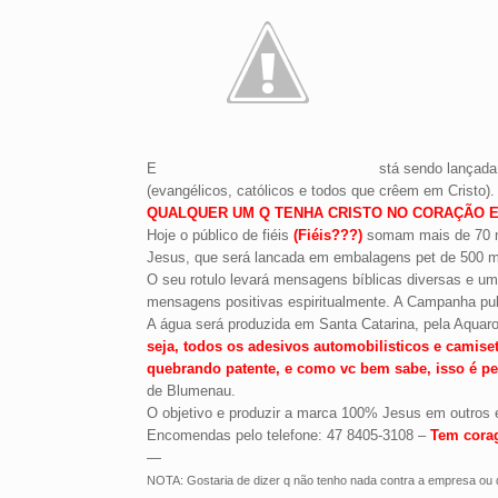
E
stá sendo lançada
(evangélicos, católicos e todos que crêem em Cristo).
QUALQUER UM Q TENHA CRISTO NO CORAÇÃO E
Hoje o público de fiéis
(Fiéis???)
somam mais de 70 mi
Jesus, que será lancada em embalagens pet de 500 
O seu rotulo levará mensagens bíblicas diversas e u
mensagens positivas espiritualmente. A Campanha publ
A água será produzida em Santa Catarina, pela Aquaro
seja, todos os adesivos automobilisticos e camise
quebrando patente, e como vc bem sabe, isso é 
de Blumenau.
O objetivo e produzir a marca 100% Jesus em outros es
Encomendas pelo telefone: 47 8405-3108 –
Tem corag
—
NOTA: Gostaria de dizer q não tenho nada contra a empresa ou q