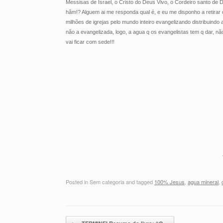
Messisas de Israel, o Cristo do Deus Vivo, o Cordeiro santo 
hãm!? Alguem ai me responda qual é, e eu me disponho a retir
milhões de igrejas pelo mundo inteiro evangelizando distribuindo 
não a evangelizada, logo, a agua q os evangelistas tem q dar, n
vai ficar com sede!!!
Posted in Sem categoria and tagged
100% Jesus
,
agua mineral
,
Post navigation