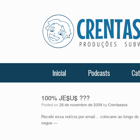
Skip
to
content
Inicial
Podcasts
Cat
100% JE$U$ ???
Posted on
26 de novembro de 2009
by
Crentassos
Recebi essa notícia por email… colocarei ao longo d
segue —