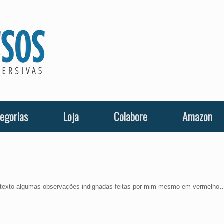
egorias
Loja
Colabore
Amazon
o texto algumas observações
indignadas
feitas por mim mesmo em vermelho