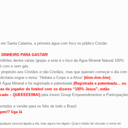
 em Santa Catarina, a primeira água com foco no público Cristão
 DINHEIRO PARA GASTAR!
lhões dentre várias igrejas e este é o foco da Água Mineral Natural 100%
ml com e sem gás.
m propósito aos Cristãos e não Cristãos, mas que queiram começar o dia com
icitaria segue o tema: “Hidrata o Corpo e a Alma”
(tóim-óim-óim)
l Água Mineral e foi registrada e patenteada
(Registrada e patenteada… ou
tas de jogador de futebol com os dizeres “100% Jesus”, estão
pecado – QUEEEEEIMA!)
pela Invest Group Empreendimentos e Participaçõe
tados e vender para os fiéis de todo o Brasil.
em!? liga lá
ualquer pessoa ligada a ela, mas agora me digam: Qual o intúito de vincular o nome do