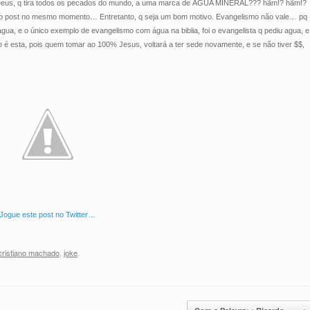
de Deus, q tira todos os pecados do mundo, a uma marca de ÁGUA MINERAL??? hãm!? hãm!?
ar o post no mesmo momento… Entretanto, q seja um bom motivo. Evangelismo não vale… pq
agua, e o único exemplo de evangelismo com água na biblia, foi o evangelista q pediu agua, e
ão é esta, pois quem tomar ao 100% Jesus, voltará a ter sede novamente, e se não tiver $$,
Jogue este post no Twitter…
cristiano machado
,
joke
.