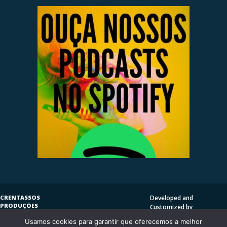
CRENTASSOS
Developed and
PRODUÇÕES
Customized by
SUBVERSIVAS
HENRIQUE SERRAT | LP
Usamos cookies para garantir que oferecemos a melhor
COPYLEFT
©
2009
DESIGN