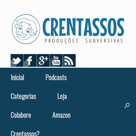
Skip
to
content
Inicial
Podcasts
Categorias
Loja
Colabore
Amazon
Crentassos?