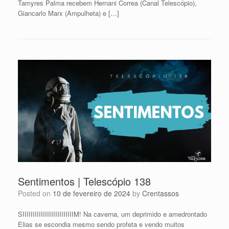
Tamyres Palma recebem Hernani Correa (Canal Telescópio),
Giancarlo Marx (Ampulheta) e […]
Sentimentos | Telescópio 138
Posted on
10 de fevereiro de 2024
by
Crentassos
SIIIIIIIIIIIIIIIIIIIIIIIIIM! Na caverna, um deprimido e amedrontado
Elias se escondia mesmo sendo profeta e vendo muitos