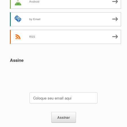
Android
by Email
RSS
Assine