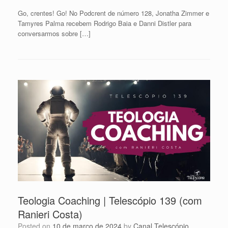
Go, crentes! Go! No Podcrent de número 128, Jonatha Zimmer e
Tamyres Palma recebem Rodrigo Baia e Danni Distler para
conversarmos sobre […]
Teologia Coaching | Telescópio 139 (com
Ranieri Costa)
Posted on
10 de março de 2024
by
Canal Telescópio