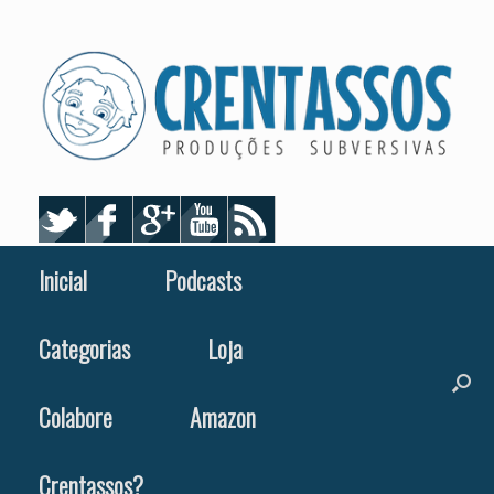
Skip
to
content
Inicial
Podcasts
Categorias
Loja
Colabore
Amazon
Crentassos?