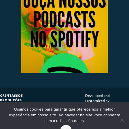
CRENTASSOS
Developed and
PRODUÇÕES
Customized by
SUBVERSIVAS
HENRIQUE SERRAT | LP
Usamos cookies para garantir que oferecemos a melhor
COPYLEFT
©
2009
DESIGN
CRENTASSOS
experiência em nosso site. Ao navegar no site você consente
Using
Vantage Theme
and
CURITIBA/PR - BRASIL
com a utilização deles.
WordPress.org