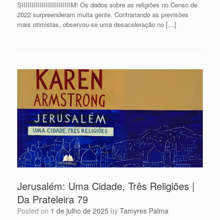
SIIIIIIIIIIIIIIIIIIIIIIIIIM! Os dados sobre as religiões no Censo de
2022 surpreenderam muita gente. Contrariando as previsões
mais otimistas, observou-se uma desaceleração no […]
Jerusalém: Uma Cidade, Três Religiões |
Da Prateleira 79
Posted on
1 de julho de 2025
by
Tamyres Palma