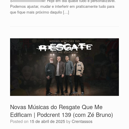
SIIIIIIIIIIIIIIIIIIIIIIIIIM! Hoje em dia quase tudo é personalizável.
Podemos ajustar, mudar e interferir em praticamente tudo para
que fique mais próximo daquilo […]
Novas Músicas do Resgate Que Me
Edificam | Podcrent 139 (com Zé Bruno)
Posted on
15 de abril de 2025
by
Crentassos