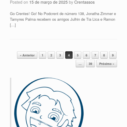
Posted on
15 de março de 2025
by
Crentassos
Go Crentes! Go! No Podcrent de número 138, Jonatha Zimmer e
Tamyres Palma recebem os amigos Julhin de Tia Lica e Ramon
[…]
Post navigation
« Anterior
1
2
3
4
5
6
7
8
9
…
39
Próximo »