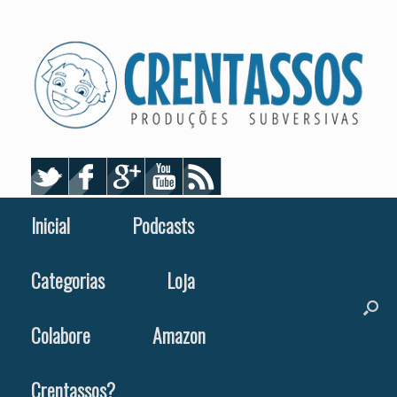
Skip
to
content
Inicial
Podcasts
Categorias
Loja
Colabore
Amazon
Crentassos?