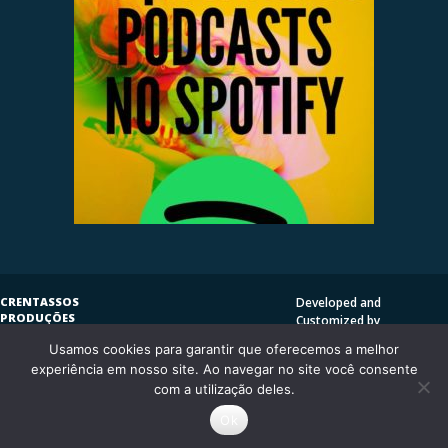
CRENTASSOS
Developed and
PRODUÇÕES
Customized by
SUBVERSIVAS
HENRIQUE SERRAT | LP
Usamos cookies para garantir que oferecemos a melhor
COPYLEFT
©
2009
DESIGN
CRENTASSOS
experiência em nosso site. Ao navegar no site você consente
Using
Vantage Theme
and
CURITIBA/PR - BRASIL
com a utilização deles.
WordPress.org
Ok