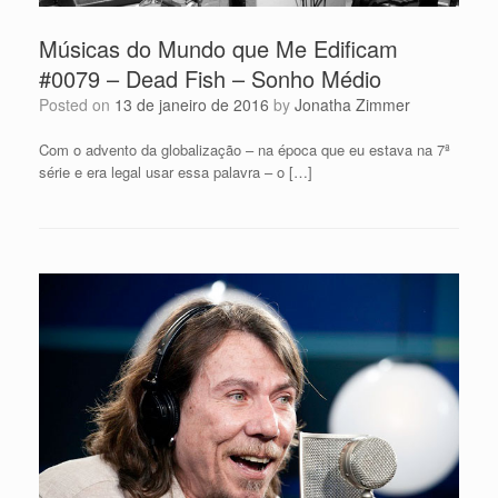
Músicas do Mundo que Me Edificam
#0079 – Dead Fish – Sonho Médio
Posted on
13 de janeiro de 2016
by
Jonatha Zimmer
Com o advento da globalização – na época que eu estava na 7ª
série e era legal usar essa palavra – o […]