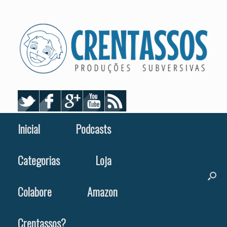
Skip
to
content
Inicial
Podcasts
Categorias
Loja
Colabore
Amazon
Crentassos?