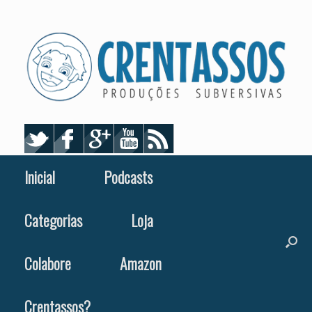
Skip
to
content
Inicial
Podcasts
Categorias
Loja
Colabore
Amazon
Crentassos?