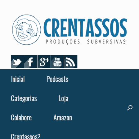
Skip
to
content
Inicial
Podcasts
Categorias
Loja
Colabore
Amazon
Crentassos?