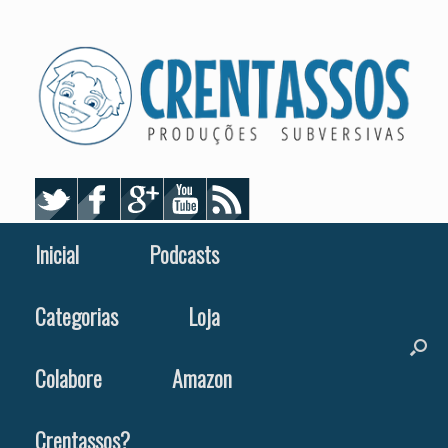
Skip
to
content
Inicial
Podcasts
Categorias
Loja
Colabore
Amazon
Crentassos?