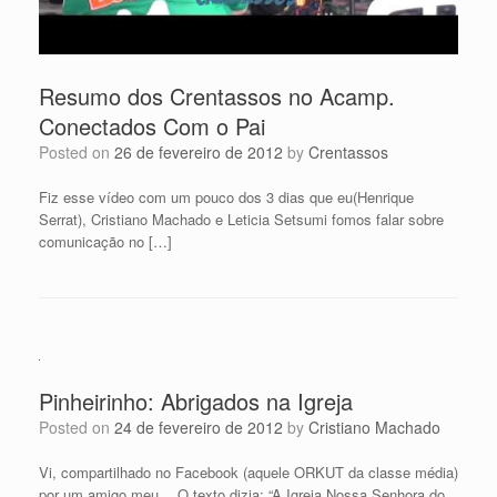
Resumo dos Crentassos no Acamp.
Conectados Com o Pai
Posted on
26 de fevereiro de 2012
by
Crentassos
Fiz esse vídeo com um pouco dos 3 dias que eu(Henrique
Serrat), Cristiano Machado e Leticia Setsumi fomos falar sobre
comunicação no […]
Pinheirinho: Abrigados na Igreja
Posted on
24 de fevereiro de 2012
by
Cristiano Machado
Vi, compartilhado no Facebook (aquele ORKUT da classe média)
por um amigo meu… O texto dizia: “A Igreja Nossa Senhora do