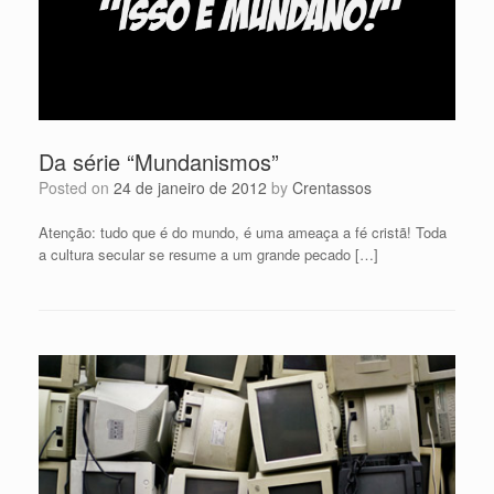
Da série “Mundanismos”
Posted on
24 de janeiro de 2012
by
Crentassos
Atenção: tudo que é do mundo, é uma ameaça a fé cristã! Toda
a cultura secular se resume a um grande pecado […]