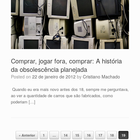
Comprar, jogar fora, comprar: A história
da obsolescência planejada
Posted on
22 de janeiro de 2012
by
Cristiano Machado
Quando eu era mais novo antes dos 18, sempre me perguntava,
ao ver a quantidade de carros que são fabricados, como
poderiam […]
Post navigation
« Anterior
1
…
14
15
16
17
18
19