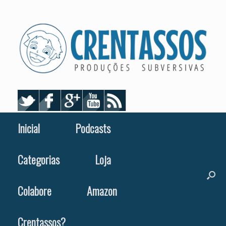
Skip
to
content
Inicial
Podcasts
Categorias
Loja
Colabore
Amazon
Crentassos?