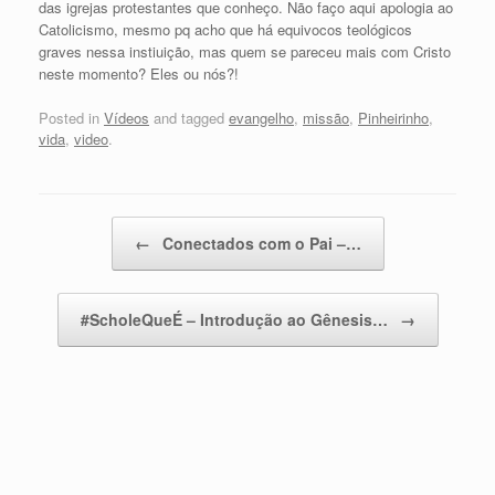
das igrejas protestantes que conheço. Não faço aqui apologia ao
Catolicismo, mesmo pq acho que há equivocos teológicos
graves nessa instiuição, mas quem se pareceu mais com Cristo
neste momento? Eles ou nós?!
Posted in
Vídeos
and tagged
evangelho
,
missão
,
Pinheirinho
,
vida
,
video
.
Post navigation
←
Conectados com o Pai –…
#ScholeQueÉ – Introdução ao Gênesis…
→