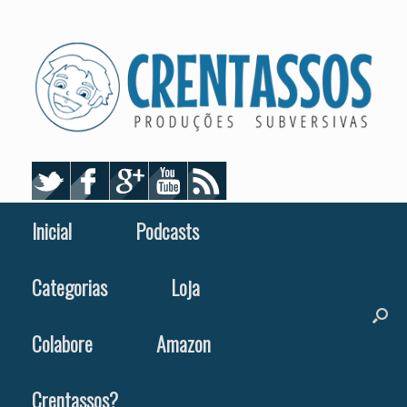
Skip
to
content
Inicial
Podcasts
Categorias
Loja
Colabore
Amazon
Crentassos?