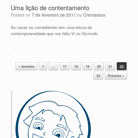
Uma lição de contentamento
Posted on
7 de fevereiro de 2011
by
Crentassos
As vezes os comediantes tem uma leitura da
contemporaneidade que nos falta Vi no Gizmodo
Post navigation
« Anterior
1
…
17
18
19
20
21
22
23
Próximo »