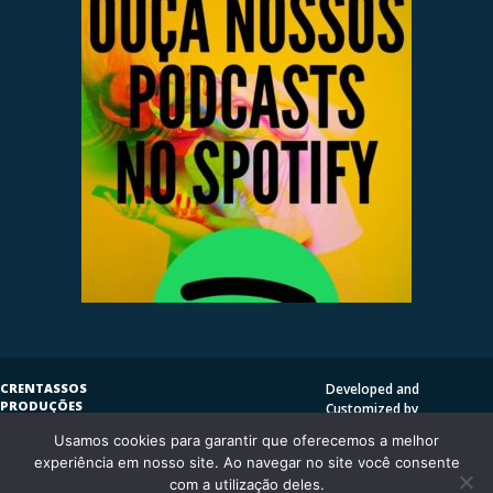
CRENTASSOS
Developed and
PRODUÇÕES
Customized by
SUBVERSIVAS
HENRIQUE SERRAT | LP
Usamos cookies para garantir que oferecemos a melhor
COPYLEFT
©
2009
DESIGN
CRENTASSOS
experiência em nosso site. Ao navegar no site você consente
Using
Vantage Theme
and
CURITIBA/PR - BRASIL
com a utilização deles.
WordPress.org