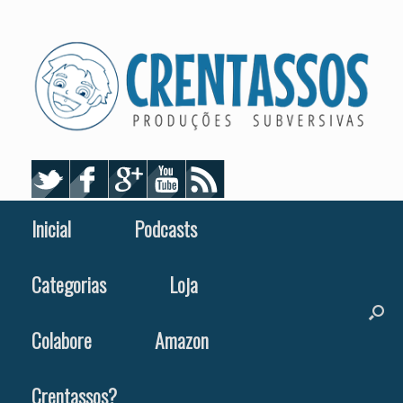
Skip
to
content
Inicial
Podcasts
Categorias
Loja
Colabore
Amazon
Crentassos?