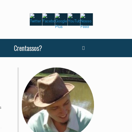
Crentassos?
s