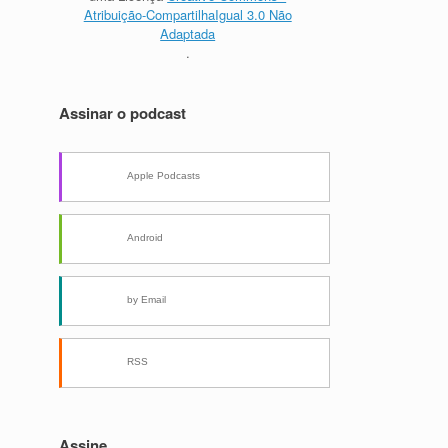
Atribuição-CompartilhaIgual 3.0 Não
Adaptada
.
Assinar o podcast
Apple Podcasts
Android
by Email
RSS
Assine