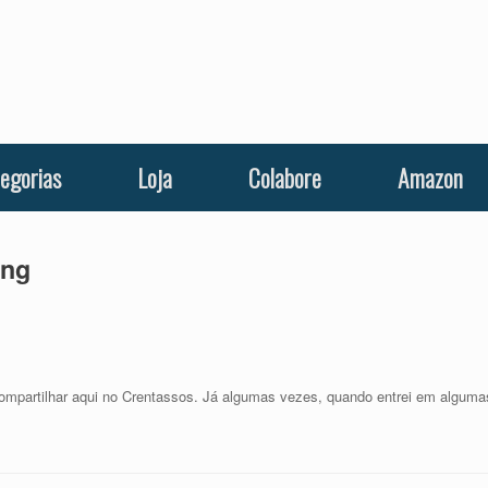
egorias
Loja
Colabore
Amazon
ing
mpartilhar aqui no Crentassos. Já algumas vezes, quando entrei em alguma