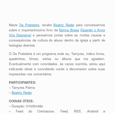
Neste
Da Prateleira
, recebo
Beatriz Reder
para conversarmos
sobre o importantíssimo livro da
Norma Braga
(Quando o Amor
Vira Diagrama)
e pensarmos juntas sobre as muitas causas e
consequências da cultura do abuso dentro da igreja a partir de
teologias doentes.
O Da Prateleira é um programa onde eu, Tamyres, indico livros,
quadrinhos, filmes, séries ou álbuns que me agradam.
Eventualmente com convidados, às vezes sozinha, estou aqui
indicando obras e convidando vocês a discorrerem sobre suas
impressões nos comentários.
PARTICIPANTES:
– Tamyres Palma
–
Beatriz Reder
COISAS ÚTEIS:
– Duração: 01h05m48
s
– Feed do Crentassos:
Feed, RSS, Android e