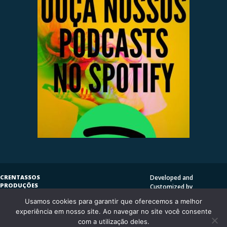
CRENTASSOS
Developed and
PRODUÇÕES
Customized by
SUBVERSIVAS
HENRIQUE SERRAT | LP
Usamos cookies para garantir que oferecemos a melhor
COPYLEFT
©
2009
DESIGN
CRENTASSOS
experiência em nosso site. Ao navegar no site você consente
Using
Vantage Theme
and
CURITIBA/PR - BRASIL
com a utilização deles.
WordPress.org