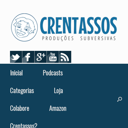
Skip
to
content
Inicial
Podcasts
Categorias
Loja
Colabore
Amazon
Crentassos?