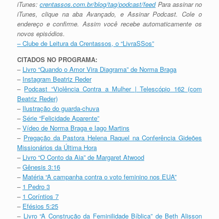
iTunes:
crentassos.com.br/blog/
tag/podcast/feed
Para assinar no
iTunes, clique na aba Avançado, e Assinar Podcast. Cole o
endereço e confirme. Assim você recebe automaticamente os
novos episódios.
– Clube de Leitura da Crentassos, o “LivraSSos”
CITADOS NO PROGRAMA:
–
Livro “Quando o Amor Vira Diagrama” de Norma Braga
–
Instagram Beatriz Reder
–
Podcast “Violência Contra a Mulher | Telescópio 162 (com
Beatriz Reder)
–
Ilustração do guarda-chuva
–
Série “Felicidade Aparente”
–
Vídeo de Norma Braga e Iago Martins
–
Pregação da Pastora Helena Raquel na Conferência Gideões
Missionários da Última Hora
–
Livro “O Conto da Aia” de Margaret Atwood
–
Gênesis 3:16
–
Matéria “A campanha contra o voto feminino nos EUA”
–
1 Pedro 3
–
1 Coríntios 7
–
Efésios 5:25
–
Livro “A Construção da Feminilidade Bíblica” de Beth Alisson