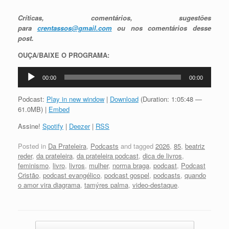
Críticas, comentários, sugestões
para
crentassos@gmail.com
ou nos comentários desse
post.
OUÇA/BAIXE O PROGRAMA:
Tocador
00:00
00:00
de
áudio
Podcast:
Play in new window
|
Download
(Duration: 1:05:48 —
61.0MB) |
Embed
Assine!
Spotify
|
Deezer
|
RSS
Posted in
Da Prateleira
,
Podcasts
and tagged
2026
,
85
,
beatriz
reder
,
da prateleira
,
da prateleira podcast
,
dica de livros
,
feminismo
,
livro
,
livros
,
mulher
,
norma braga
,
podcast
,
Podcast
Cristão
,
podcast evangélico
,
podcast gospel
,
podcasts
,
quando
o amor vira diagrama
,
tamýres palma
,
video-destaque
.
Post navigation