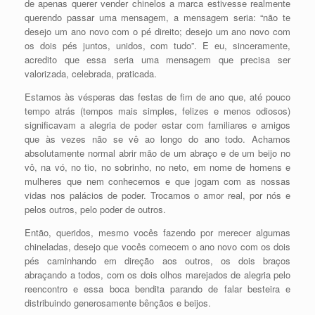
de apenas querer vender chinelos a marca estivesse realmente
querendo passar uma mensagem, a mensagem seria: “não te
desejo um ano novo com o pé direito; desejo um ano novo com
os dois pés juntos, unidos, com tudo”. E eu, sinceramente,
acredito que essa seria uma mensagem que precisa ser
valorizada, celebrada, praticada.
Estamos às vésperas das festas de fim de ano que, até pouco
tempo atrás (tempos mais simples, felizes e menos odiosos)
significavam a alegria de poder estar com familiares e amigos
que às vezes não se vê ao longo do ano todo. Achamos
absolutamente normal abrir mão de um abraço e de um beijo no
vô, na vó, no tio, no sobrinho, no neto, em nome de homens e
mulheres que nem conhecemos e que jogam com as nossas
vidas nos palácios de poder. Trocamos o amor real, por nós e
pelos outros, pelo poder de outros.
Então, queridos, mesmo vocês fazendo por merecer algumas
chineladas, desejo que vocês comecem o ano novo com os dois
pés caminhando em direção aos outros, os dois braços
abraçando a todos, com os dois olhos marejados de alegria pelo
reencontro e essa boca bendita parando de falar besteira e
distribuindo generosamente bênçãos e beijos.