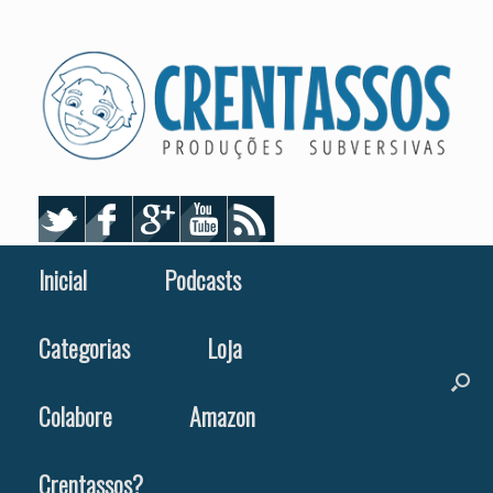
Skip
to
content
Inicial
Podcasts
Categorias
Loja
Colabore
Amazon
Crentassos?