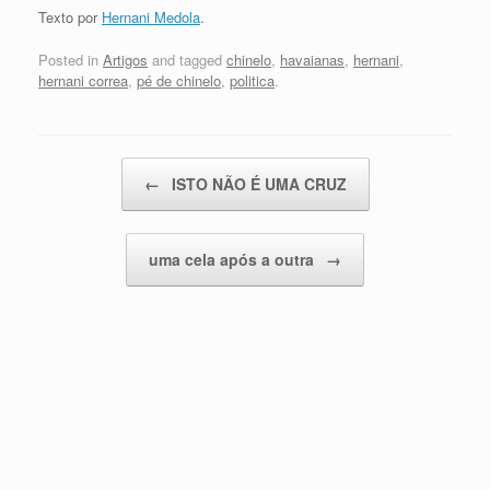
Texto por
Hernani Medola
.
Posted in
Artigos
and tagged
chinelo
,
havaianas
,
hernani
,
hernani correa
,
pé de chinelo
,
politica
.
Post navigation
←
ISTO NÃO É UMA CRUZ
uma cela após a outra
→