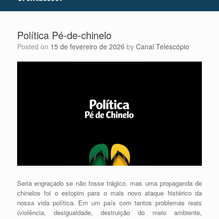
Política Pé-de-chinelo
Posted on
15 de fevereiro de 2026
by
Canal Telescópio
Seria engraçado se não fosse trágico, mas uma propaganda de
chinelos foi o estopim para o mais novo ataque histérico da
nossa vida política. Em um país com tantos problemas reais
(violência, desigualdade, destruição do meio ambiente,