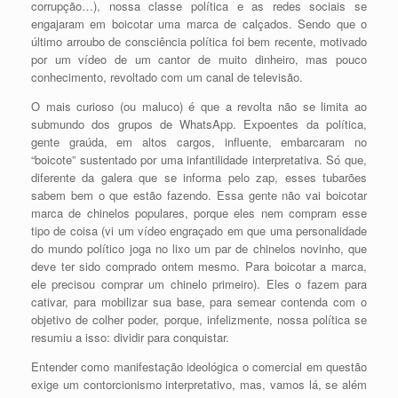
corrupção…), nossa classe política e as redes sociais se
engajaram em boicotar uma marca de calçados. Sendo que o
último arroubo de consciência política foi bem recente, motivado
por um vídeo de um cantor de muito dinheiro, mas pouco
conhecimento, revoltado com um canal de televisão.
O mais curioso (ou maluco) é que a revolta não se limita ao
submundo dos grupos de WhatsApp. Expoentes da política,
gente graúda, em altos cargos, influente, embarcaram no
“boicote” sustentado por uma infantilidade interpretativa. Só que,
diferente da galera que se informa pelo zap, esses tubarões
sabem bem o que estão fazendo. Essa gente não vai boicotar
marca de chinelos populares, porque eles nem compram esse
tipo de coisa (vi um vídeo engraçado em que uma personalidade
do mundo político joga no lixo um par de chinelos novinho, que
deve ter sido comprado ontem mesmo. Para boicotar a marca,
ele precisou comprar um chinelo primeiro). Eles o fazem para
cativar, para mobilizar sua base, para semear contenda com o
objetivo de colher poder, porque, infelizmente, nossa política se
resumiu a isso: dividir para conquistar.
Entender como manifestação ideológica o comercial em questão
exige um contorcionismo interpretativo, mas, vamos lá, se além