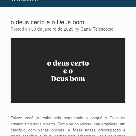
o deus certo e o Deus bom
Posted on
30 de janeiro de 2025
by
Canal Telescópio
Talvez você já tenha sido perguntado o porquê o Deus do
cristianismo seria o certo. Como se houvesse uma prateleira, um
cardápio com várias opções, e fosse nossa preocupação e
tarefa escolher o deus correto para adorarmos, seja pensando