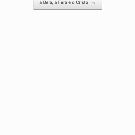
a Bela, a Fera e o Cristo
→