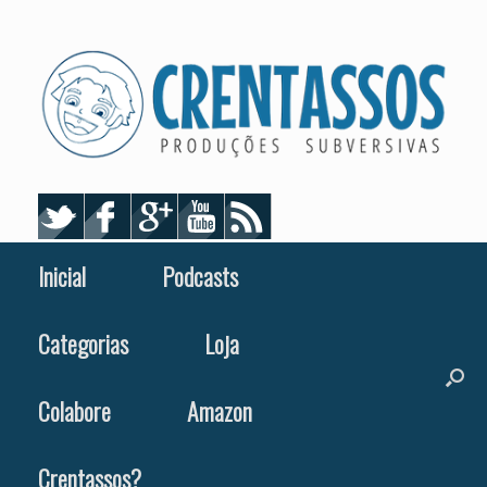
Skip
to
content
Inicial
Podcasts
Categorias
Loja
Colabore
Amazon
Crentassos?