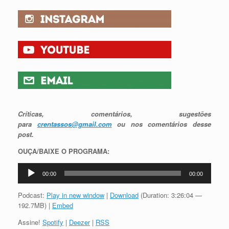
Críticas, comentários, sugestões
para
crentassos@gmail.com
ou nos comentários desse
post.
OUÇA/BAIXE O PROGRAMA:
Tocador
00:00
00:00
de
áudio
Podcast:
Play in new window
|
Download
(Duration: 3:26:04 —
192.7MB) |
Embed
Assine!
Spotify
|
Deezer
|
RSS