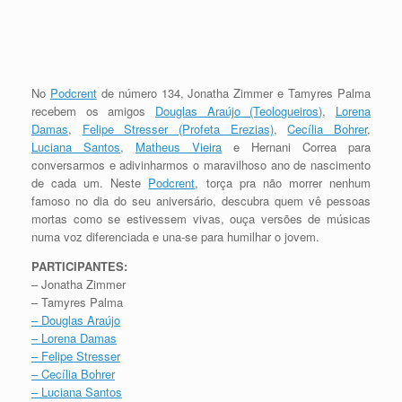
No
Podcrent
de número 134, Jonatha Zimmer e Tamyres Palma
recebem os amigos
Douglas Araújo (Teologueiros)
,
Lorena
Damas
,
Felipe Stresser (Profeta Erezias)
,
Cecília Bohrer
,
Luciana Santos,
Matheus Vieira
e Hernani Correa para
conversarmos e adivinharmos o maravilhoso ano de nascimento
de cada um. Neste
Podcrent
, torça pra não morrer nenhum
famoso no dia do seu aniversário, descubra quem vê pessoas
mortas como se estivessem vivas, ouça versões de músicas
numa voz diferenciada e una-se para humilhar o jovem.
PARTICIPANTES:
– Jonatha Zimmer
– Tamyres Palma
–
Douglas Araújo
–
Lorena Damas
–
Felipe Stresser
–
Cecília Bohrer
–
Luciana Santos