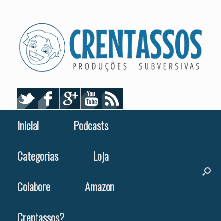
Skip
to
content
Inicial
Podcasts
Categorias
Loja
Colabore
Amazon
Crentassos?