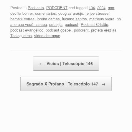
Posted in
Podcasts
,
PODCRENT
and tagged
134
,
2024
,
ano
,
cecilia bohrer
,
comentários
,
douglas araújo
,
felipe stresser
,
hernani correa
,
lorena damas
,
luciana santos
,
matheus vieira
,
no
ano que você nasceu
,
ostalgia
,
podcast
,
Podcast Cristão
,
podcast evangélico
,
podcast gospel
,
podcrent
,
profeta erezias
,
Teologueiros
,
video-destaque
.
Post navigation
←
Vícios | Telescópio 146
Sagrado X Profano | Telescópio 147
→