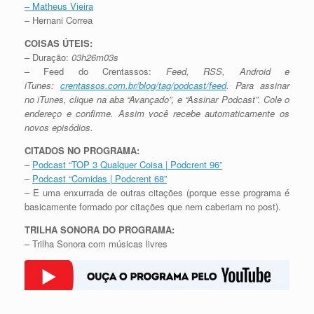
–
Matheus Vieira
– Hernani Correa
COISAS ÚTEIS:
– Duração:
03h26m03s
– Feed do Crentassos:
Feed, RSS, Android e
iTunes:
crentassos.com.br/blog/tag/podcast/feed
. Para assinar
no iTunes, clique na aba “Avançado”, e “Assinar Podcast”. Cole o
endereço e confirme. Assim você recebe automaticamente os
novos episódios.
CITADOS NO PROGRAMA:
–
Podcast “TOP 3 Qualquer Coisa | Podcrent 96”
–
Podcast “Comidas | Podcrent 68”
– E uma enxurrada de outras citações (porque esse programa é
basicamente formado por citações que nem caberiam no post).
TRILHA SONORA DO PROGRAMA:
– Trilha Sonora com músicas livres