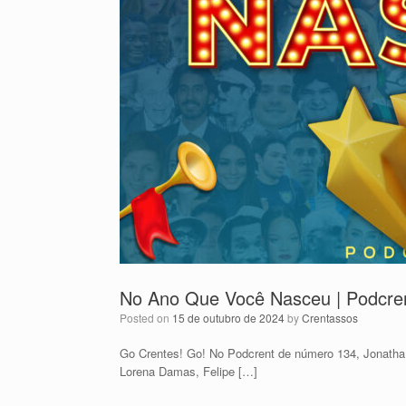
No Ano Que Você Nasceu | Podcre
Posted on
15 de outubro de 2024
by
Crentassos
Go Crentes! Go! No Podcrent de número 134, Jonatha
Lorena Damas, Felipe […]