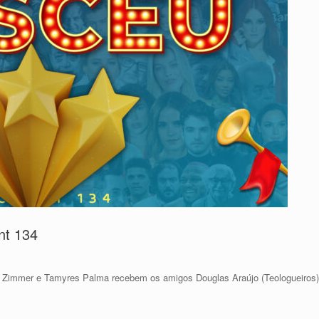
nt 134
 Zimmer e Tamyres Palma recebem os amigos Douglas Araújo (Teologueiros)