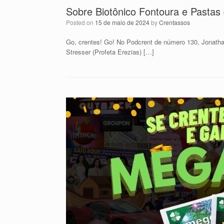
Sobre Biotônico Fontoura e Pastas
Posted on
15 de maio de 2024
by
Crentassos
Go, crentes! Go! No Podcrent de número 130, Jonath
Stresser (Profeta Erezias) […]